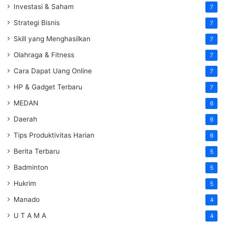
Investasi & Saham
7
Strategi Bisnis
7
Skill yang Menghasilkan
7
Olahraga & Fitness
7
Cara Dapat Uang Online
7
HP & Gadget Terbaru
7
MEDAN
6
Daerah
6
Tips Produktivitas Harian
6
Berita Terbaru
5
Badminton
5
Hukrim
5
Manado
4
U T A M A
4