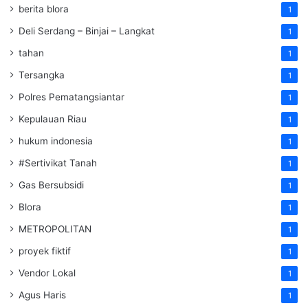
berita blora
1
Deli Serdang – Binjai – Langkat
1
tahan
1
Tersangka
1
Polres Pematangsiantar
1
Kepulauan Riau
1
hukum indonesia
1
#Sertivikat Tanah
1
Gas Bersubsidi
1
Blora
1
METROPOLITAN
1
proyek fiktif
1
Vendor Lokal
1
Agus Haris
1