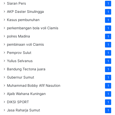
Siaran Pers
1
AKP Daster Sinulingga
1
Kasus pembunuhan
1
perkembangan bola voli Ciamis
1
polres Madina
1
pembinaan voli Ciamis
1
Pemprov Sulut
1
Yulius Selvanus
1
Bandung Tectona juara
1
Gubernur Sumut
1
Muhammad Bobby Afif Nasution
1
Ajaib Wahana Kuningan
1
DIKSI SPORT
1
Jasa Raharja Sumut
1