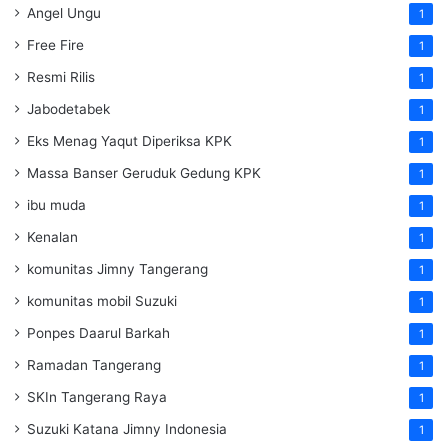
Angel Ungu
1
Free Fire
1
Resmi Rilis
1
Jabodetabek
1
Eks Menag Yaqut Diperiksa KPK
1
Massa Banser Geruduk Gedung KPK
1
ibu muda
1
Kenalan
1
komunitas Jimny Tangerang
1
komunitas mobil Suzuki
1
Ponpes Daarul Barkah
1
Ramadan Tangerang
1
SKIn Tangerang Raya
1
Suzuki Katana Jimny Indonesia
1