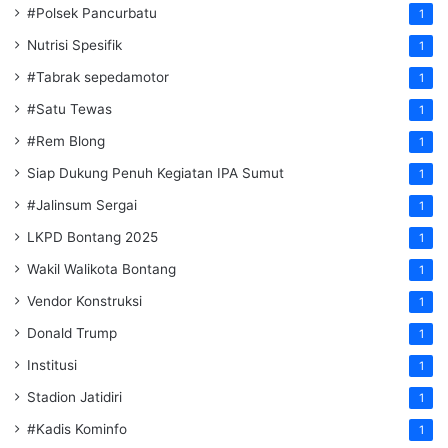
#Polsek Pancurbatu
1
Nutrisi Spesifik
1
#Tabrak sepedamotor
1
#Satu Tewas
1
#Rem Blong
1
Siap Dukung Penuh Kegiatan IPA Sumut
1
#Jalinsum Sergai
1
LKPD Bontang 2025
1
Wakil Walikota Bontang
1
Vendor Konstruksi
1
Donald Trump
1
Institusi
1
Stadion Jatidiri
1
#Kadis Kominfo
1