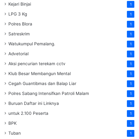
Kejari Binjai
1
LPG 3 Kg
1
Polres Blora
1
Satreskrim
1
Watukumpul Pemalang.
1
Advetorial
1
Aksi pencurian terekam cctv
1
Klub Besar Membangun Mental
1
Cegah Guantibmas dan Balap Liar
1
Polres Sabang Intensifkan Patroli Malam
1
Buruan Daftar ini Linknya
1
untuk 2.100 Peserta
1
BPK
1
Tuban
1