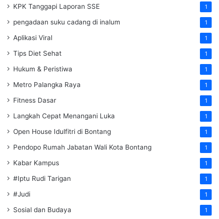
KPK Tanggapi Laporan SSE
1
pengadaan suku cadang di inalum
1
Aplikasi Viral
1
Tips Diet Sehat
1
Hukum & Peristiwa
1
Metro Palangka Raya
1
Fitness Dasar
1
Langkah Cepat Menangani Luka
1
Open House Idulfitri di Bontang
1
Pendopo Rumah Jabatan Wali Kota Bontang
1
Kabar Kampus
1
#Iptu Rudi Tarigan
1
#Judi
1
Sosial dan Budaya
1