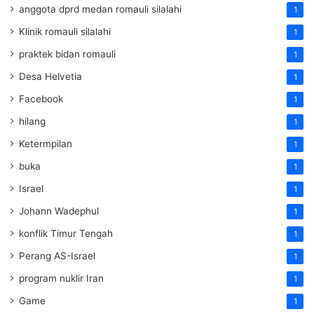
anggota dprd medan romauli silalahi
1
Klinik romauli silalahi
1
praktek bidan romauli
1
Desa Helvetia
1
Facebook
1
hilang
1
Ketermpilan
1
buka
1
Israel
1
Johann Wadephul
1
konflik Timur Tengah
1
Perang AS-Israel
1
program nuklir Iran
1
Game
1