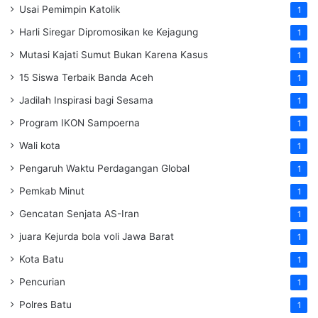
Usai Pemimpin Katolik
1
Harli Siregar Dipromosikan ke Kejagung
1
Mutasi Kajati Sumut Bukan Karena Kasus
1
15 Siswa Terbaik Banda Aceh
1
Jadilah Inspirasi bagi Sesama
1
Program IKON Sampoerna
1
Wali kota
1
Pengaruh Waktu Perdagangan Global
1
Pemkab Minut
1
Gencatan Senjata AS-Iran
1
juara Kejurda bola voli Jawa Barat
1
Kota Batu
1
Pencurian
1
Polres Batu
1