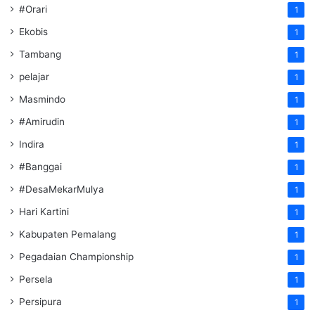
#Orari
1
Ekobis
1
Tambang
1
pelajar
1
Masmindo
1
#Amirudin
1
Indira
1
#Banggai
1
#DesaMekarMulya
1
Hari Kartini
1
Kabupaten Pemalang
1
Pegadaian Championship
1
Persela
1
Persipura
1