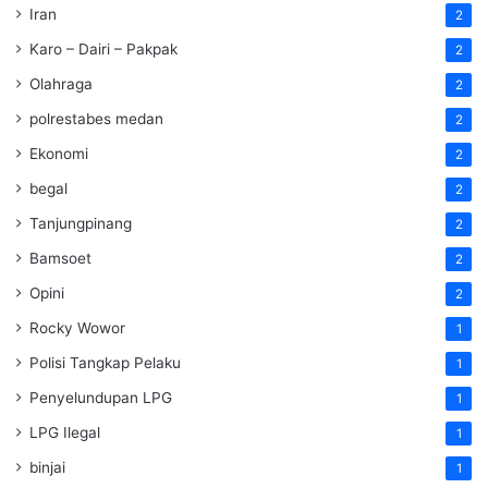
Iran
2
Karo – Dairi – Pakpak
2
Olahraga
2
polrestabes medan
2
Ekonomi
2
begal
2
Tanjungpinang
2
Bamsoet
2
Opini
2
Rocky Wowor
1
Polisi Tangkap Pelaku
1
Penyelundupan LPG
1
LPG Ilegal
1
binjai
1