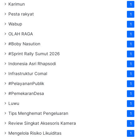
Karimun
1
Pesta rakyat
1
Wabup
1
OLAH RAGA
1
#Boby Nasution
1
#Sprint Rally Sumut 2026
1
Indonesia Asri Rhapsodi
1
Infrastruktur Comal
1
#PelayananPublik
1
#PemekaranDesa
1
Luwu
1
Tips Menghemat Pengeluaran
1
Review Singkat Aksesoris Kamera
1
Mengelola Risiko Likuiditas
1