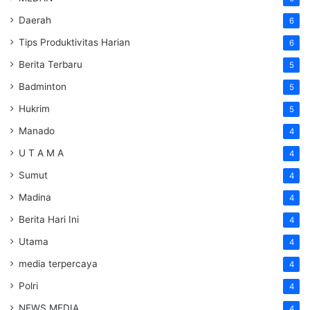
Daerah
6
Tips Produktivitas Harian
6
Berita Terbaru
5
Badminton
5
Hukrim
5
Manado
4
U T A M A
4
Sumut
4
Madina
4
Berita Hari Ini
4
Utama
4
media terpercaya
4
Polri
4
NEWS MEDIA
4