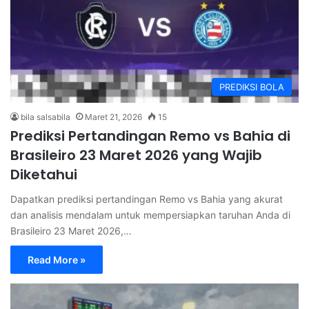
PREDIKSI BOLA
bila salsabila
Maret 21, 2026
15
Prediksi Pertandingan Remo vs Bahia di
Brasileiro 23 Maret 2026 yang Wajib
Diketahui
Dapatkan prediksi pertandingan Remo vs Bahia yang akurat
dan analisis mendalam untuk mempersiapkan taruhan Anda di
Brasileiro 23 Maret 2026,…
Read More »