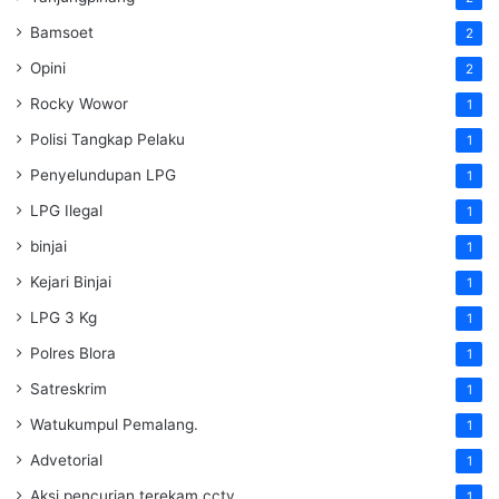
Bamsoet
2
Opini
2
Rocky Wowor
1
Polisi Tangkap Pelaku
1
Penyelundupan LPG
1
LPG Ilegal
1
binjai
1
Kejari Binjai
1
LPG 3 Kg
1
Polres Blora
1
Satreskrim
1
Watukumpul Pemalang.
1
Advetorial
1
Aksi pencurian terekam cctv
1