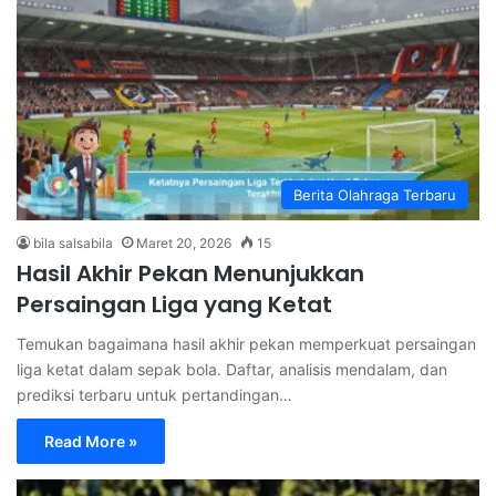
Berita Olahraga Terbaru
bila salsabila
Maret 20, 2026
15
Hasil Akhir Pekan Menunjukkan
Persaingan Liga yang Ketat
Temukan bagaimana hasil akhir pekan memperkuat persaingan
liga ketat dalam sepak bola. Daftar, analisis mendalam, dan
prediksi terbaru untuk pertandingan…
Read More »