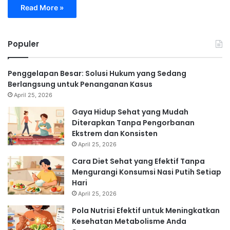
Read More »
Populer
Penggelapan Besar: Solusi Hukum yang Sedang
Berlangsung untuk Penanganan Kasus
April 25, 2026
Gaya Hidup Sehat yang Mudah
Diterapkan Tanpa Pengorbanan
Ekstrem dan Konsisten
April 25, 2026
Cara Diet Sehat yang Efektif Tanpa
Mengurangi Konsumsi Nasi Putih Setiap
Hari
April 25, 2026
Pola Nutrisi Efektif untuk Meningkatkan
Kesehatan Metabolisme Anda