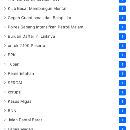
Klub Besar Membangun Mental
1
Cegah Guantibmas dan Balap Liar
1
Polres Sabang Intensifkan Patroli Malam
1
Buruan Daftar ini Linknya
1
untuk 2.100 Peserta
1
BPK
1
Tuban
1
Pemerintahan
1
SERGAI
1
korupsi
1
Kasus Migas
1
BNN
1
Jalan Pantai Barat
1
Lapas Medan
1