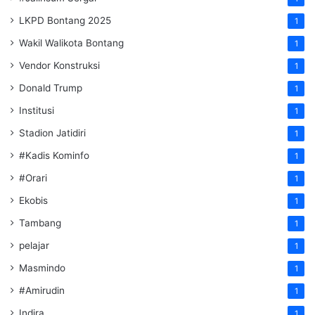
LKPD Bontang 2025
1
Wakil Walikota Bontang
1
Vendor Konstruksi
1
Donald Trump
1
Institusi
1
Stadion Jatidiri
1
#Kadis Kominfo
1
#Orari
1
Ekobis
1
Tambang
1
pelajar
1
Masmindo
1
#Amirudin
1
Indira
1