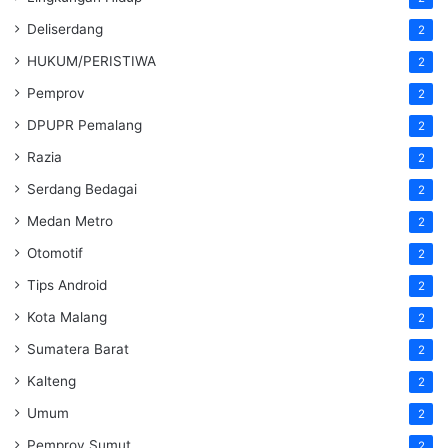
Deliserdang
2
HUKUM/PERISTIWA
2
Pemprov
2
DPUPR Pemalang
2
Razia
2
Serdang Bedagai
2
Medan Metro
2
Otomotif
2
Tips Android
2
Kota Malang
2
Sumatera Barat
2
Kalteng
2
Umum
2
Pemprov Sumut
2