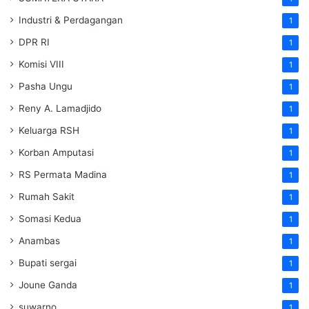
Industri & Perdagangan
1
DPR RI
1
Komisi VIII
1
Pasha Ungu
1
Reny A. Lamadjido
1
Keluarga RSH
1
Korban Amputasi
1
RS Permata Madina
1
Rumah Sakit
1
Somasi Kedua
1
Anambas
1
Bupati sergai
1
Joune Ganda
1
suwarno
1