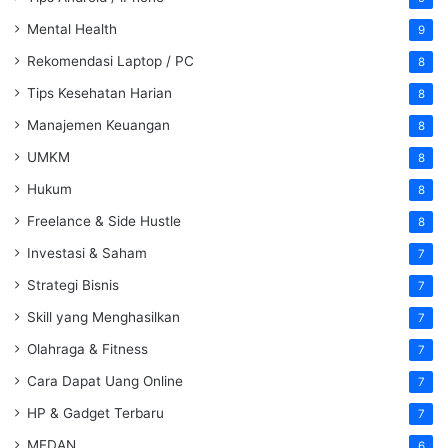
Mental Health
9
Rekomendasi Laptop / PC
8
Tips Kesehatan Harian
8
Manajemen Keuangan
8
UMKM
8
Hukum
8
Freelance & Side Hustle
8
Investasi & Saham
7
Strategi Bisnis
7
Skill yang Menghasilkan
7
Olahraga & Fitness
7
Cara Dapat Uang Online
7
HP & Gadget Terbaru
7
MEDAN
6