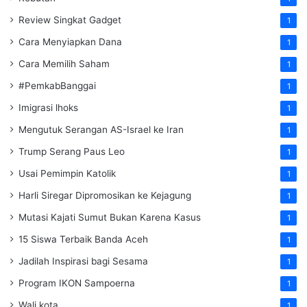
Review Singkat Gadget
1
Cara Menyiapkan Dana
1
Cara Memilih Saham
1
#PemkabBanggai
1
Imigrasi lhoks
1
Mengutuk Serangan AS-Israel ke Iran
1
Trump Serang Paus Leo
1
Usai Pemimpin Katolik
1
Harli Siregar Dipromosikan ke Kejagung
1
Mutasi Kajati Sumut Bukan Karena Kasus
1
15 Siswa Terbaik Banda Aceh
1
Jadilah Inspirasi bagi Sesama
1
Program IKON Sampoerna
1
Wali kota
1