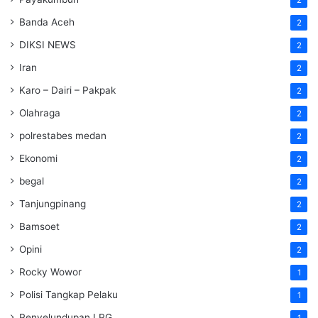
2
Banda Aceh
2
DIKSI NEWS
2
Iran
2
Karo – Dairi – Pakpak
2
Olahraga
2
polrestabes medan
2
Ekonomi
2
begal
2
Tanjungpinang
2
Bamsoet
2
Opini
2
Rocky Wowor
1
Polisi Tangkap Pelaku
1
Penyelundupan LPG