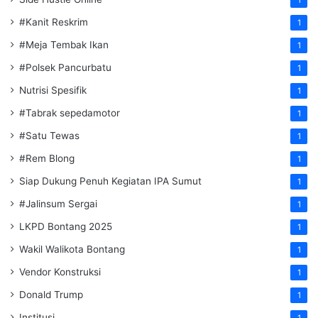
1
#Kanit Reskrim
1
#Meja Tembak Ikan
1
#Polsek Pancurbatu
1
Nutrisi Spesifik
1
#Tabrak sepedamotor
1
#Satu Tewas
1
#Rem Blong
1
Siap Dukung Penuh Kegiatan IPA Sumut
1
#Jalinsum Sergai
1
LKPD Bontang 2025
1
Wakil Walikota Bontang
1
Vendor Konstruksi
1
Donald Trump
1
Institusi