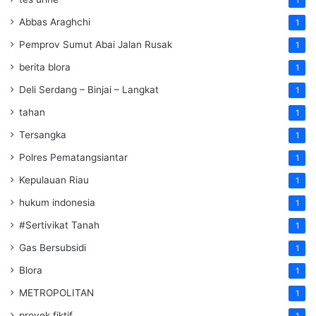
1
Abbas Araghchi
1
Pemprov Sumut Abai Jalan Rusak
1
berita blora
1
Deli Serdang – Binjai – Langkat
1
tahan
1
Tersangka
1
Polres Pematangsiantar
1
Kepulauan Riau
1
hukum indonesia
1
#Sertivikat Tanah
1
Gas Bersubsidi
1
Blora
1
METROPOLITAN
1
proyek fiktif