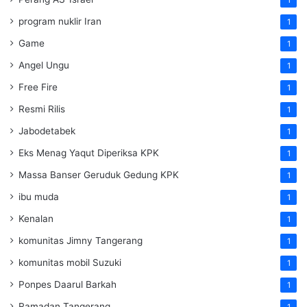
1
program nuklir Iran
1
Game
1
Angel Ungu
1
Free Fire
1
Resmi Rilis
1
Jabodetabek
1
Eks Menag Yaqut Diperiksa KPK
1
Massa Banser Geruduk Gedung KPK
1
ibu muda
1
Kenalan
1
komunitas Jimny Tangerang
1
komunitas mobil Suzuki
1
Ponpes Daarul Barkah
1
Ramadan Tangerang