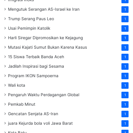
1
Mengutuk Serangan AS-Israel ke Iran
1
Trump Serang Paus Leo
1
Usai Pemimpin Katolik
1
Harli Siregar Dipromosikan ke Kejagung
1
Mutasi Kajati Sumut Bukan Karena Kasus
1
15 Siswa Terbaik Banda Aceh
1
Jadilah Inspirasi bagi Sesama
1
Program IKON Sampoerna
1
Wali kota
1
Pengaruh Waktu Perdagangan Global
1
Pemkab Minut
1
Gencatan Senjata AS-Iran
1
juara Kejurda bola voli Jawa Barat
1
Kota Batu