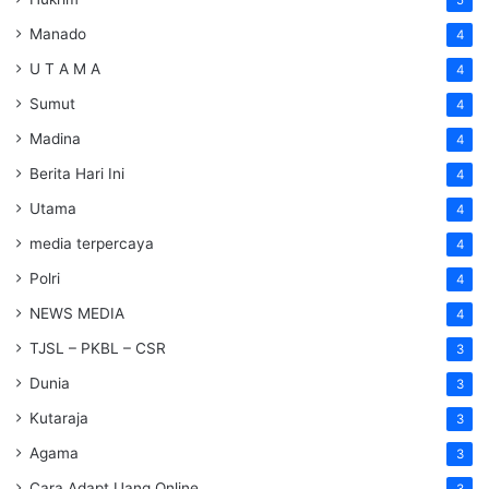
5
Manado
4
U T A M A
4
Sumut
4
Madina
4
Berita Hari Ini
4
Utama
4
media terpercaya
4
Polri
4
NEWS MEDIA
4
TJSL – PKBL – CSR
3
Dunia
3
Kutaraja
3
Agama
3
Cara Adapt Uang Online