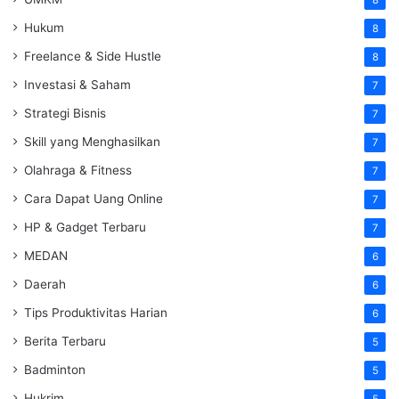
8
Hukum
8
Freelance & Side Hustle
8
Investasi & Saham
7
Strategi Bisnis
7
Skill yang Menghasilkan
7
Olahraga & Fitness
7
Cara Dapat Uang Online
7
HP & Gadget Terbaru
7
MEDAN
6
Daerah
6
Tips Produktivitas Harian
6
Berita Terbaru
5
Badminton
5
Hukrim