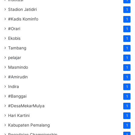
1
Stadion Jatidiri
1
#Kadis Kominfo
1
#Orari
1
Ekobis
1
Tambang
1
pelajar
1
Masmindo
1
#Amirudin
1
Indira
1
#Banggai
1
#DesaMekarMulya
1
Hari Kartini
1
Kabupaten Pemalang
1
Pegadaian Championship