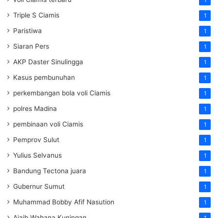
1
Triple S Ciamis
1
Paristiwa
1
Siaran Pers
1
AKP Daster Sinulingga
1
Kasus pembunuhan
1
perkembangan bola voli Ciamis
1
polres Madina
1
pembinaan voli Ciamis
1
Pemprov Sulut
1
Yulius Selvanus
1
Bandung Tectona juara
1
Gubernur Sumut
1
Muhammad Bobby Afif Nasution
1
Ajaib Wahana Kuningan