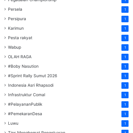
1
Persela
1
Persipura
1
Karimun
1
Pesta rakyat
1
Wabup
1
OLAH RAGA
1
#Boby Nasution
1
#Sprint Rally Sumut 2026
1
Indonesia Asri Rhapsodi
1
Infrastruktur Comal
1
#PelayananPublik
1
#PemekaranDesa
1
Luwu
1
Tips Menghemat Pengeluaran