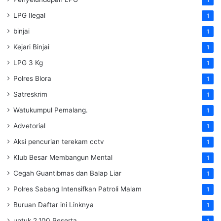
1
LPG Ilegal
1
binjai
1
Kejari Binjai
1
LPG 3 Kg
1
Polres Blora
1
Satreskrim
1
Watukumpul Pemalang.
1
Advetorial
1
Aksi pencurian terekam cctv
1
Klub Besar Membangun Mental
1
Cegah Guantibmas dan Balap Liar
1
Polres Sabang Intensifkan Patroli Malam
1
Buruan Daftar ini Linknya
1
untuk 2.100 Peserta