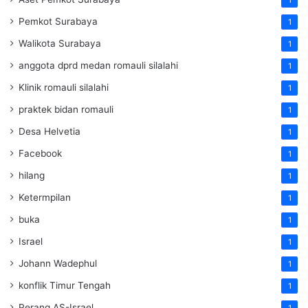
1
Pemkot Surabaya
1
Walikota Surabaya
1
anggota dprd medan romauli silalahi
1
Klinik romauli silalahi
1
praktek bidan romauli
1
Desa Helvetia
1
Facebook
1
hilang
1
Ketermpilan
1
buka
1
Israel
1
Johann Wadephul
1
konflik Timur Tengah
1
Perang AS-Israel