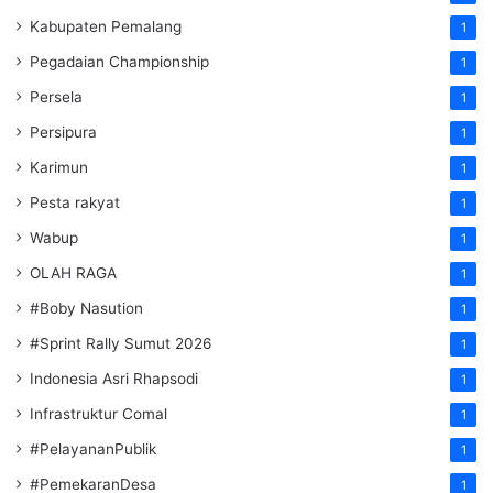
Kabupaten Pemalang
1
Pegadaian Championship
1
Persela
1
Persipura
1
Karimun
1
Pesta rakyat
1
Wabup
1
OLAH RAGA
1
#Boby Nasution
1
#Sprint Rally Sumut 2026
1
Indonesia Asri Rhapsodi
1
Infrastruktur Comal
1
#PelayananPublik
1
#PemekaranDesa
1