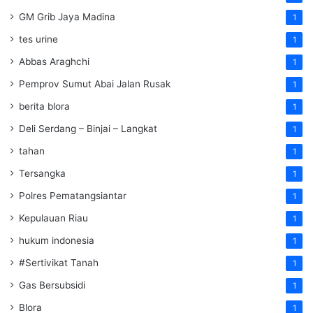
GM Grib Jaya Madina
1
tes urine
1
Abbas Araghchi
1
Pemprov Sumut Abai Jalan Rusak
1
berita blora
1
Deli Serdang – Binjai – Langkat
1
tahan
1
Tersangka
1
Polres Pematangsiantar
1
Kepulauan Riau
1
hukum indonesia
1
#Sertivikat Tanah
1
Gas Bersubsidi
1
Blora
1