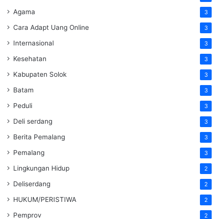
Agama
3
Cara Adapt Uang Online
3
Internasional
3
Kesehatan
3
Kabupaten Solok
3
Batam
3
Peduli
3
Deli serdang
3
Berita Pemalang
3
Pemalang
3
Lingkungan Hidup
2
Deliserdang
2
HUKUM/PERISTIWA
2
Pemprov
2