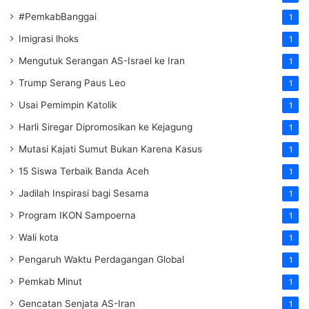
#PemkabBanggai
1
Imigrasi lhoks
1
Mengutuk Serangan AS-Israel ke Iran
1
Trump Serang Paus Leo
1
Usai Pemimpin Katolik
1
Harli Siregar Dipromosikan ke Kejagung
1
Mutasi Kajati Sumut Bukan Karena Kasus
1
15 Siswa Terbaik Banda Aceh
1
Jadilah Inspirasi bagi Sesama
1
Program IKON Sampoerna
1
Wali kota
1
Pengaruh Waktu Perdagangan Global
1
Pemkab Minut
1
Gencatan Senjata AS-Iran
1