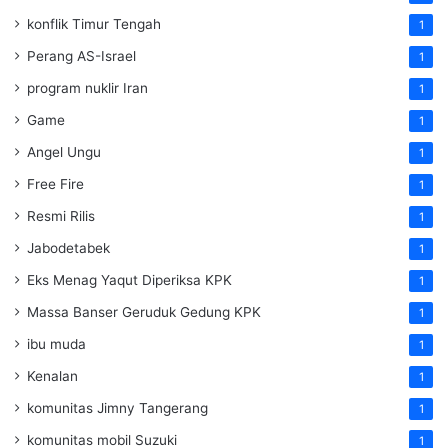
konflik Timur Tengah
1
Perang AS-Israel
1
program nuklir Iran
1
Game
1
Angel Ungu
1
Free Fire
1
Resmi Rilis
1
Jabodetabek
1
Eks Menag Yaqut Diperiksa KPK
1
Massa Banser Geruduk Gedung KPK
1
ibu muda
1
Kenalan
1
komunitas Jimny Tangerang
1
komunitas mobil Suzuki
1