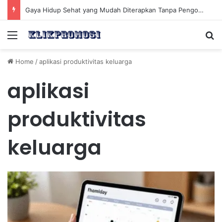
Gaya Hidup Sehat yang Mudah Diterapkan Tanpa Pengorbanan Ekstrem dan Konsisten
Menu
Se
Home
/
aplikasi produktivitas keluarga
aplikasi
produktivitas
keluarga