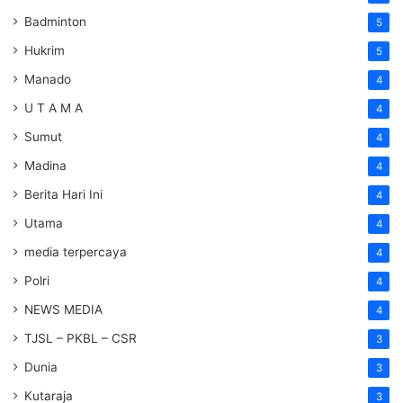
Badminton
5
Hukrim
5
Manado
4
U T A M A
4
Sumut
4
Madina
4
Berita Hari Ini
4
Utama
4
media terpercaya
4
Polri
4
NEWS MEDIA
4
TJSL – PKBL – CSR
3
Dunia
3
Kutaraja
3