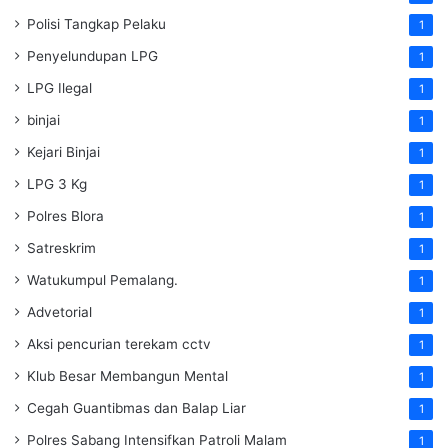
Polisi Tangkap Pelaku
1
Penyelundupan LPG
1
LPG Ilegal
1
binjai
1
Kejari Binjai
1
LPG 3 Kg
1
Polres Blora
1
Satreskrim
1
Watukumpul Pemalang.
1
Advetorial
1
Aksi pencurian terekam cctv
1
Klub Besar Membangun Mental
1
Cegah Guantibmas dan Balap Liar
1
Polres Sabang Intensifkan Patroli Malam
1