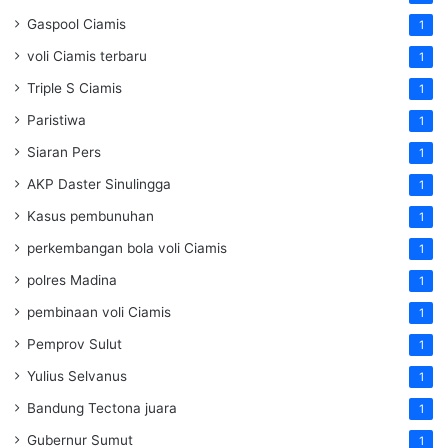
Gaspool Ciamis
1
voli Ciamis terbaru
1
Triple S Ciamis
1
Paristiwa
1
Siaran Pers
1
AKP Daster Sinulingga
1
Kasus pembunuhan
1
perkembangan bola voli Ciamis
1
polres Madina
1
pembinaan voli Ciamis
1
Pemprov Sulut
1
Yulius Selvanus
1
Bandung Tectona juara
1
Gubernur Sumut
1