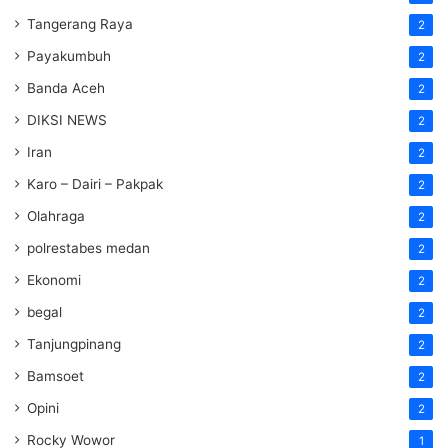
Tangerang Raya
2
Payakumbuh
2
Banda Aceh
2
DIKSI NEWS
2
Iran
2
Karo – Dairi – Pakpak
2
Olahraga
2
polrestabes medan
2
Ekonomi
2
begal
2
Tanjungpinang
2
Bamsoet
2
Opini
2
Rocky Wowor
1