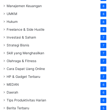
Manajemen Keuangan
8
UMKM
8
Hukum
8
Freelance & Side Hustle
8
Investasi & Saham
7
Strategi Bisnis
7
Skill yang Menghasilkan
7
Olahraga & Fitness
7
Cara Dapat Uang Online
7
HP & Gadget Terbaru
7
MEDAN
6
Daerah
6
Tips Produktivitas Harian
6
Berita Terbaru
5