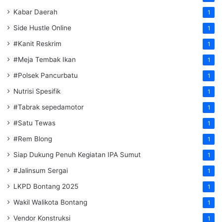
Kabar Daerah
1
Side Hustle Online
1
#Kanit Reskrim
1
#Meja Tembak Ikan
1
#Polsek Pancurbatu
1
Nutrisi Spesifik
1
#Tabrak sepedamotor
1
#Satu Tewas
1
#Rem Blong
1
Siap Dukung Penuh Kegiatan IPA Sumut
1
#Jalinsum Sergai
1
LKPD Bontang 2025
1
Wakil Walikota Bontang
1
Vendor Konstruksi
1