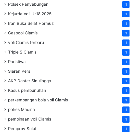
Polsek Panyabungan
1
Kejurda Voli U-18 2025
1
Iran Buka Selat Hormuz
1
Gaspool Ciamis
1
voli Ciamis terbaru
1
Triple S Ciamis
1
Paristiwa
1
Siaran Pers
1
AKP Daster Sinulingga
1
Kasus pembunuhan
1
perkembangan bola voli Ciamis
1
polres Madina
1
pembinaan voli Ciamis
1
Pemprov Sulut
1