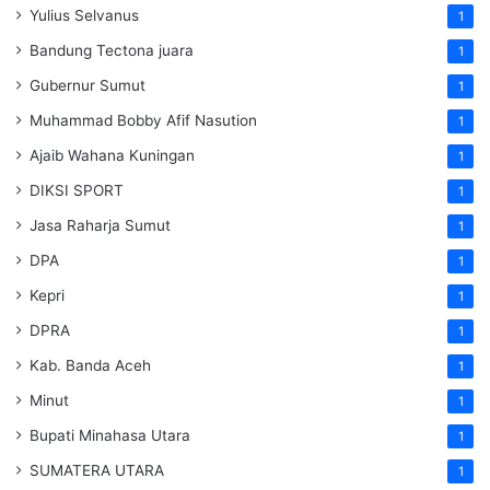
Yulius Selvanus
1
Bandung Tectona juara
1
Gubernur Sumut
1
Muhammad Bobby Afif Nasution
1
Ajaib Wahana Kuningan
1
DIKSI SPORT
1
Jasa Raharja Sumut
1
DPA
1
Kepri
1
DPRA
1
Kab. Banda Aceh
1
Minut
1
Bupati Minahasa Utara
1
SUMATERA UTARA
1