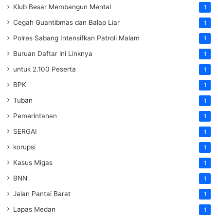
Klub Besar Membangun Mental
1
Cegah Guantibmas dan Balap Liar
1
Polres Sabang Intensifkan Patroli Malam
1
Buruan Daftar ini Linknya
1
untuk 2.100 Peserta
1
BPK
1
Tuban
1
Pemerintahan
1
SERGAI
1
korupsi
1
Kasus Migas
1
BNN
1
Jalan Pantai Barat
1
Lapas Medan
1