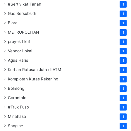
#Sertivikat Tanah
1
Gas Bersubsidi
1
Blora
1
METROPOLITAN
1
proyek fiktif
1
Vendor Lokal
1
Agus Haris
1
Korban Ratusan Juta di ATM
1
Komplotan Kuras Rekening
1
Bolmong
1
Gorontalo
1
#Truk Fuso
1
Minahasa
1
Sangihe
1