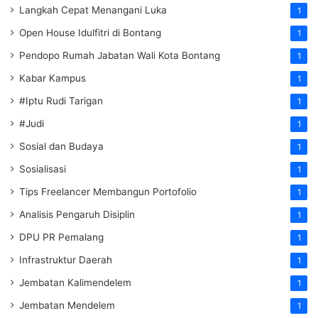
Langkah Cepat Menangani Luka
1
Open House Idulfitri di Bontang
1
Pendopo Rumah Jabatan Wali Kota Bontang
1
Kabar Kampus
1
#Iptu Rudi Tarigan
1
#Judi
1
Sosial dan Budaya
1
Sosialisasi
1
Tips Freelancer Membangun Portofolio
1
Analisis Pengaruh Disiplin
1
DPU PR Pemalang
1
Infrastruktur Daerah
1
Jembatan Kalimendelem
1
Jembatan Mendelem
1