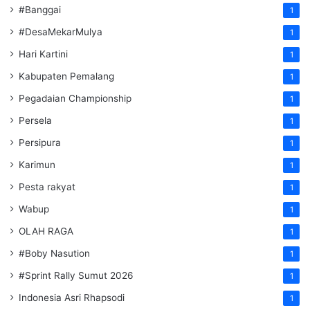
#Banggai
1
#DesaMekarMulya
1
Hari Kartini
1
Kabupaten Pemalang
1
Pegadaian Championship
1
Persela
1
Persipura
1
Karimun
1
Pesta rakyat
1
Wabup
1
OLAH RAGA
1
#Boby Nasution
1
#Sprint Rally Sumut 2026
1
Indonesia Asri Rhapsodi
1