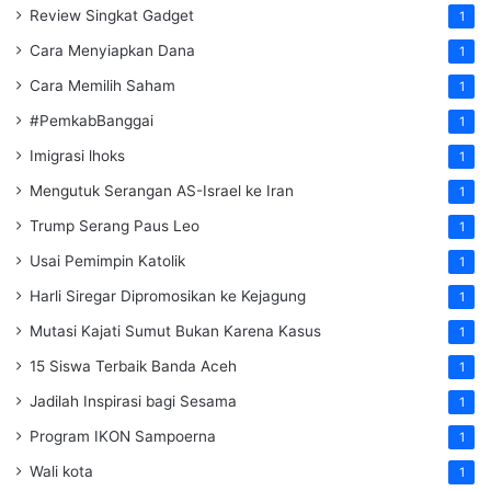
Review Singkat Gadget
1
Cara Menyiapkan Dana
1
Cara Memilih Saham
1
#PemkabBanggai
1
Imigrasi lhoks
1
Mengutuk Serangan AS-Israel ke Iran
1
Trump Serang Paus Leo
1
Usai Pemimpin Katolik
1
Harli Siregar Dipromosikan ke Kejagung
1
Mutasi Kajati Sumut Bukan Karena Kasus
1
15 Siswa Terbaik Banda Aceh
1
Jadilah Inspirasi bagi Sesama
1
Program IKON Sampoerna
1
Wali kota
1