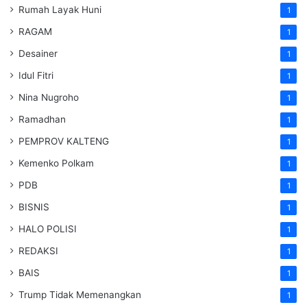
Rumah Layak Huni
1
RAGAM
1
Desainer
1
Idul Fitri
1
Nina Nugroho
1
Ramadhan
1
PEMPROV KALTENG
1
Kemenko Polkam
1
PDB
1
BISNIS
1
HALO POLISI
1
REDAKSI
1
BAIS
1
Trump Tidak Memenangkan
1