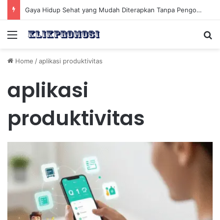
Gaya Hidup Sehat yang Mudah Diterapkan Tanpa Pengorbanan Ekstrem dan Konsisten
Menu
Se
Home
/
aplikasi produktivitas
aplikasi
produktivitas