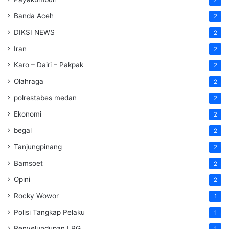
2
Banda Aceh
2
DIKSI NEWS
2
Iran
2
Karo – Dairi – Pakpak
2
Olahraga
2
polrestabes medan
2
Ekonomi
2
begal
2
Tanjungpinang
2
Bamsoet
2
Opini
2
Rocky Wowor
1
Polisi Tangkap Pelaku
1
Penyelundupan LPG