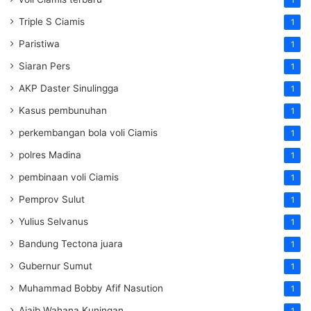
1
Triple S Ciamis
1
Paristiwa
1
Siaran Pers
1
AKP Daster Sinulingga
1
Kasus pembunuhan
1
perkembangan bola voli Ciamis
1
polres Madina
1
pembinaan voli Ciamis
1
Pemprov Sulut
1
Yulius Selvanus
1
Bandung Tectona juara
1
Gubernur Sumut
1
Muhammad Bobby Afif Nasution
1
Ajaib Wahana Kuningan