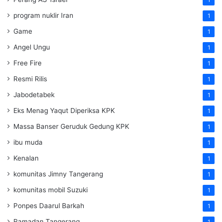
1
program nuklir Iran
1
Game
1
Angel Ungu
1
Free Fire
1
Resmi Rilis
1
Jabodetabek
1
Eks Menag Yaqut Diperiksa KPK
1
Massa Banser Geruduk Gedung KPK
1
ibu muda
1
Kenalan
1
komunitas Jimny Tangerang
1
komunitas mobil Suzuki
1
Ponpes Daarul Barkah
1
Ramadan Tangerang