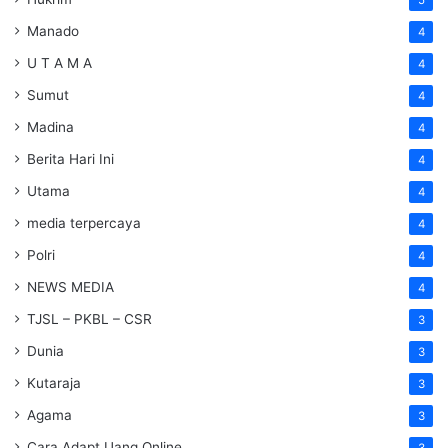
5
Manado
4
U T A M A
4
Sumut
4
Madina
4
Berita Hari Ini
4
Utama
4
media terpercaya
4
Polri
4
NEWS MEDIA
4
TJSL – PKBL – CSR
3
Dunia
3
Kutaraja
3
Agama
3
Cara Adapt Uang Online