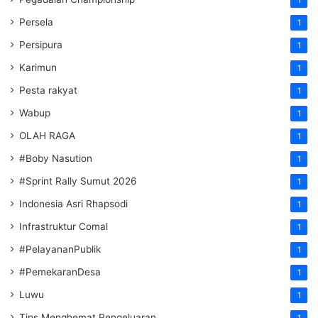
1
Persela
1
Persipura
1
Karimun
1
Pesta rakyat
1
Wabup
1
OLAH RAGA
1
#Boby Nasution
1
#Sprint Rally Sumut 2026
1
Indonesia Asri Rhapsodi
1
Infrastruktur Comal
1
#PelayananPublik
1
#PemekaranDesa
1
Luwu
1
Tips Menghemat Pengeluaran