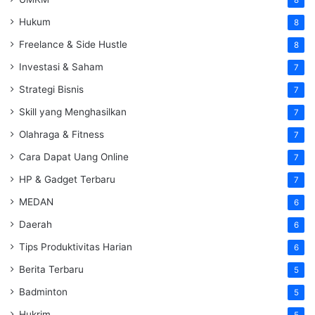
8
Hukum
8
Freelance & Side Hustle
8
Investasi & Saham
7
Strategi Bisnis
7
Skill yang Menghasilkan
7
Olahraga & Fitness
7
Cara Dapat Uang Online
7
HP & Gadget Terbaru
7
MEDAN
6
Daerah
6
Tips Produktivitas Harian
6
Berita Terbaru
5
Badminton
5
Hukrim