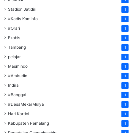
1
Stadion Jatidiri
1
#Kadis Kominfo
1
#Orari
1
Ekobis
1
Tambang
1
pelajar
1
Masmindo
1
#Amirudin
1
Indira
1
#Banggai
1
#DesaMekarMulya
1
Hari Kartini
1
Kabupaten Pemalang
1
Pegadaian Championship