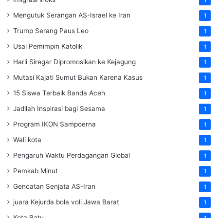
1
Mengutuk Serangan AS-Israel ke Iran
1
Trump Serang Paus Leo
1
Usai Pemimpin Katolik
1
Harli Siregar Dipromosikan ke Kejagung
1
Mutasi Kajati Sumut Bukan Karena Kasus
1
15 Siswa Terbaik Banda Aceh
1
Jadilah Inspirasi bagi Sesama
1
Program IKON Sampoerna
1
Wali kota
1
Pengaruh Waktu Perdagangan Global
1
Pemkab Minut
1
Gencatan Senjata AS-Iran
1
juara Kejurda bola voli Jawa Barat
1
Kota Batu