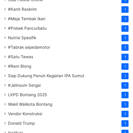
1
#Kanit Reskrim
1
#Meja Tembak Ikan
1
#Polsek Pancurbatu
1
Nutrisi Spesifik
1
#Tabrak sepedamotor
1
#Satu Tewas
1
#Rem Blong
1
Siap Dukung Penuh Kegiatan IPA Sumut
1
#Jalinsum Sergai
1
LKPD Bontang 2025
1
Wakil Walikota Bontang
1
Vendor Konstruksi
1
Donald Trump
1
Institusi