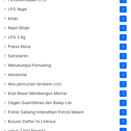
1
LPG Ilegal
1
binjai
1
Kejari Binjai
1
LPG 3 Kg
1
Polres Blora
1
Satreskrim
1
Watukumpul Pemalang.
1
Advetorial
1
Aksi pencurian terekam cctv
1
Klub Besar Membangun Mental
1
Cegah Guantibmas dan Balap Liar
1
Polres Sabang Intensifkan Patroli Malam
1
Buruan Daftar ini Linknya
1
untuk 2.100 Peserta