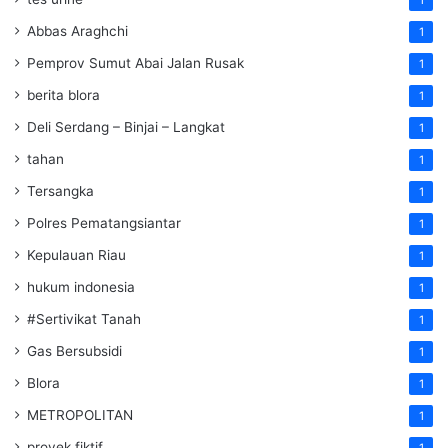
1
Abbas Araghchi
1
Pemprov Sumut Abai Jalan Rusak
1
berita blora
1
Deli Serdang – Binjai – Langkat
1
tahan
1
Tersangka
1
Polres Pematangsiantar
1
Kepulauan Riau
1
hukum indonesia
1
#Sertivikat Tanah
1
Gas Bersubsidi
1
Blora
1
METROPOLITAN
1
proyek fiktif