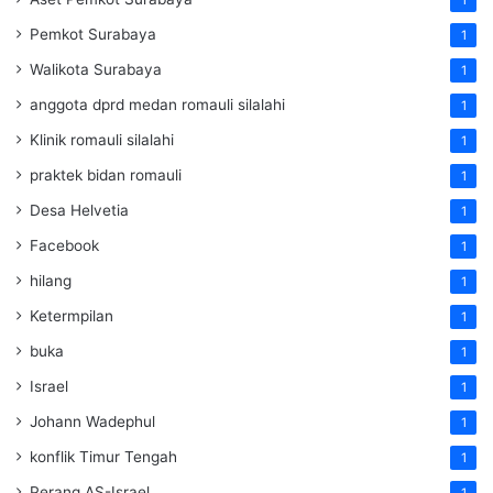
1
Pemkot Surabaya
1
Walikota Surabaya
1
anggota dprd medan romauli silalahi
1
Klinik romauli silalahi
1
praktek bidan romauli
1
Desa Helvetia
1
Facebook
1
hilang
1
Ketermpilan
1
buka
1
Israel
1
Johann Wadephul
1
konflik Timur Tengah
1
Perang AS-Israel