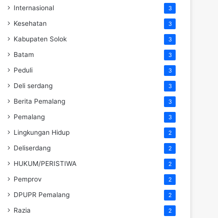
Internasional
3
Kesehatan
3
Kabupaten Solok
3
Batam
3
Peduli
3
Deli serdang
3
Berita Pemalang
3
Pemalang
3
Lingkungan Hidup
2
Deliserdang
2
HUKUM/PERISTIWA
2
Pemprov
2
DPUPR Pemalang
2
Razia
2