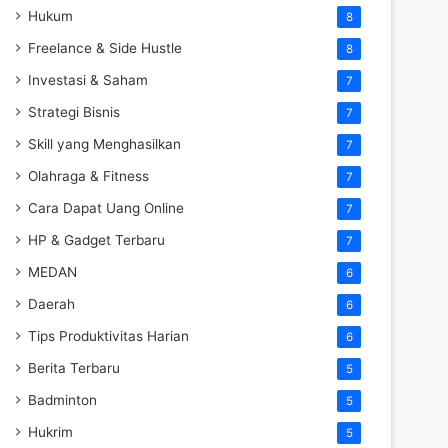
Hukum
8
Freelance & Side Hustle
8
Investasi & Saham
7
Strategi Bisnis
7
Skill yang Menghasilkan
7
Olahraga & Fitness
7
Cara Dapat Uang Online
7
HP & Gadget Terbaru
7
MEDAN
6
Daerah
6
Tips Produktivitas Harian
6
Berita Terbaru
5
Badminton
5
Hukrim
5