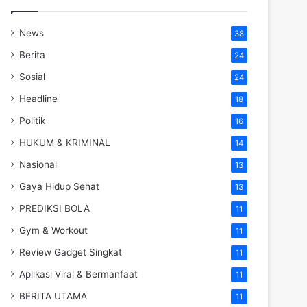
News
38
Berita
24
Sosial
24
Headline
18
Politik
16
HUKUM & KRIMINAL
14
Nasional
13
Gaya Hidup Sehat
13
PREDIKSI BOLA
11
Gym & Workout
11
Review Gadget Singkat
11
Aplikasi Viral & Bermanfaat
11
BERITA UTAMA
11