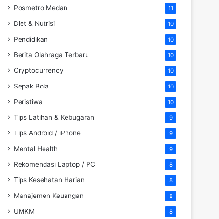
Posmetro Medan
11
Diet & Nutrisi
10
Pendidikan
10
Berita Olahraga Terbaru
10
Cryptocurrency
10
Sepak Bola
10
Peristiwa
10
Tips Latihan & Kebugaran
9
Tips Android / iPhone
9
Mental Health
9
Rekomendasi Laptop / PC
8
Tips Kesehatan Harian
8
Manajemen Keuangan
8
UMKM
8