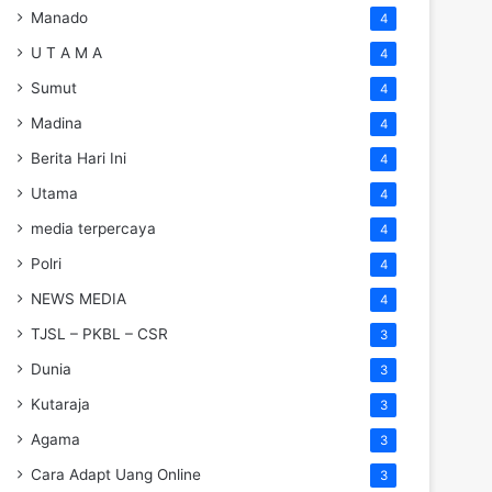
Manado
4
U T A M A
4
Sumut
4
Madina
4
Berita Hari Ini
4
Utama
4
media terpercaya
4
Polri
4
NEWS MEDIA
4
TJSL – PKBL – CSR
3
Dunia
3
Kutaraja
3
Agama
3
Cara Adapt Uang Online
3