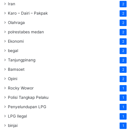
Iran
2
Karo – Dairi – Pakpak
2
Olahraga
2
polrestabes medan
2
Ekonomi
2
begal
2
Tanjungpinang
2
Bamsoet
2
Opini
2
Rocky Wowor
1
Polisi Tangkap Pelaku
1
Penyelundupan LPG
1
LPG Ilegal
1
binjai
1