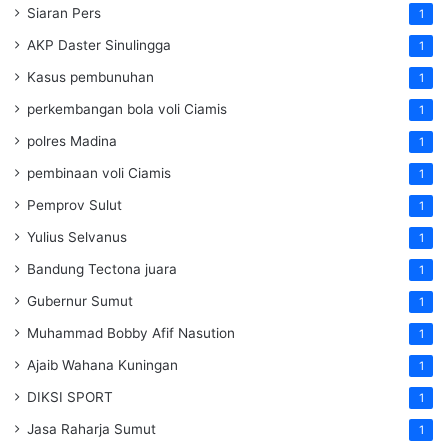
Siaran Pers
1
AKP Daster Sinulingga
1
Kasus pembunuhan
1
perkembangan bola voli Ciamis
1
polres Madina
1
pembinaan voli Ciamis
1
Pemprov Sulut
1
Yulius Selvanus
1
Bandung Tectona juara
1
Gubernur Sumut
1
Muhammad Bobby Afif Nasution
1
Ajaib Wahana Kuningan
1
DIKSI SPORT
1
Jasa Raharja Sumut
1