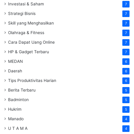
Investasi & Saham
7
Strategi Bisnis
7
Skill yang Menghasilkan
7
Olahraga & Fitness
7
Cara Dapat Uang Online
7
HP & Gadget Terbaru
7
MEDAN
6
Daerah
6
Tips Produktivitas Harian
6
Berita Terbaru
5
Badminton
5
Hukrim
5
Manado
4
U T A M A
4