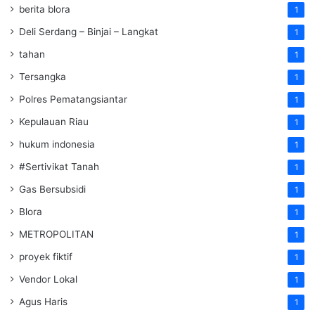
berita blora
1
Deli Serdang – Binjai – Langkat
1
tahan
1
Tersangka
1
Polres Pematangsiantar
1
Kepulauan Riau
1
hukum indonesia
1
#Sertivikat Tanah
1
Gas Bersubsidi
1
Blora
1
METROPOLITAN
1
proyek fiktif
1
Vendor Lokal
1
Agus Haris
1