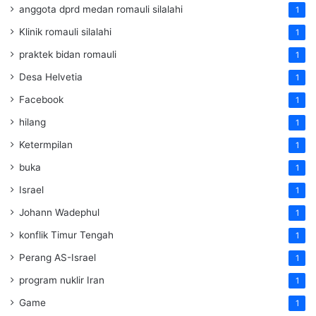
anggota dprd medan romauli silalahi
1
Klinik romauli silalahi
1
praktek bidan romauli
1
Desa Helvetia
1
Facebook
1
hilang
1
Ketermpilan
1
buka
1
Israel
1
Johann Wadephul
1
konflik Timur Tengah
1
Perang AS-Israel
1
program nuklir Iran
1
Game
1