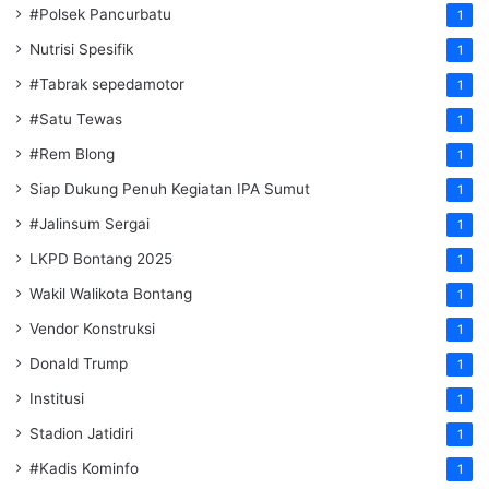
#Polsek Pancurbatu
1
Nutrisi Spesifik
1
#Tabrak sepedamotor
1
#Satu Tewas
1
#Rem Blong
1
Siap Dukung Penuh Kegiatan IPA Sumut
1
#Jalinsum Sergai
1
LKPD Bontang 2025
1
Wakil Walikota Bontang
1
Vendor Konstruksi
1
Donald Trump
1
Institusi
1
Stadion Jatidiri
1
#Kadis Kominfo
1