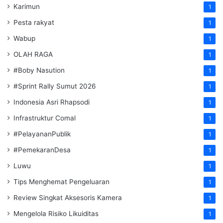
Karimun
1
Pesta rakyat
1
Wabup
1
OLAH RAGA
1
#Boby Nasution
1
#Sprint Rally Sumut 2026
1
Indonesia Asri Rhapsodi
1
Infrastruktur Comal
1
#PelayananPublik
1
#PemekaranDesa
1
Luwu
1
Tips Menghemat Pengeluaran
1
Review Singkat Aksesoris Kamera
1
Mengelola Risiko Likuiditas
1