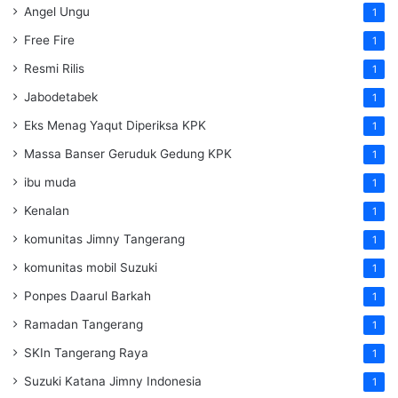
Angel Ungu
1
Free Fire
1
Resmi Rilis
1
Jabodetabek
1
Eks Menag Yaqut Diperiksa KPK
1
Massa Banser Geruduk Gedung KPK
1
ibu muda
1
Kenalan
1
komunitas Jimny Tangerang
1
komunitas mobil Suzuki
1
Ponpes Daarul Barkah
1
Ramadan Tangerang
1
SKIn Tangerang Raya
1
Suzuki Katana Jimny Indonesia
1