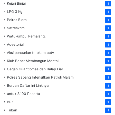
Kejari Binjai
1
LPG 3 Kg
1
Polres Blora
1
Satreskrim
1
Watukumpul Pemalang.
1
Advetorial
1
Aksi pencurian terekam cctv
1
Klub Besar Membangun Mental
1
Cegah Guantibmas dan Balap Liar
1
Polres Sabang Intensifkan Patroli Malam
1
Buruan Daftar ini Linknya
1
untuk 2.100 Peserta
1
BPK
1
Tuban
1