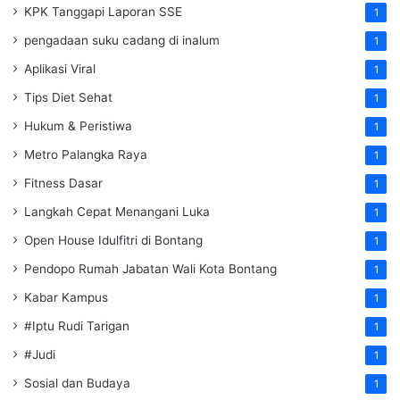
KPK Tanggapi Laporan SSE
1
pengadaan suku cadang di inalum
1
Aplikasi Viral
1
Tips Diet Sehat
1
Hukum & Peristiwa
1
Metro Palangka Raya
1
Fitness Dasar
1
Langkah Cepat Menangani Luka
1
Open House Idulfitri di Bontang
1
Pendopo Rumah Jabatan Wali Kota Bontang
1
Kabar Kampus
1
#Iptu Rudi Tarigan
1
#Judi
1
Sosial dan Budaya
1