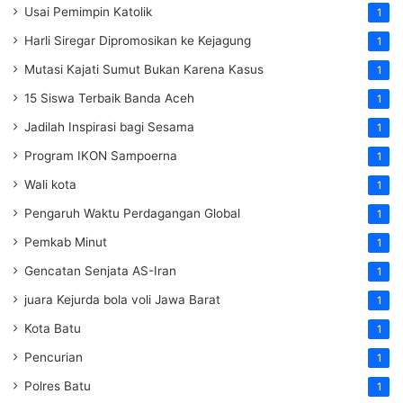
Usai Pemimpin Katolik
1
Harli Siregar Dipromosikan ke Kejagung
1
Mutasi Kajati Sumut Bukan Karena Kasus
1
15 Siswa Terbaik Banda Aceh
1
Jadilah Inspirasi bagi Sesama
1
Program IKON Sampoerna
1
Wali kota
1
Pengaruh Waktu Perdagangan Global
1
Pemkab Minut
1
Gencatan Senjata AS-Iran
1
juara Kejurda bola voli Jawa Barat
1
Kota Batu
1
Pencurian
1
Polres Batu
1