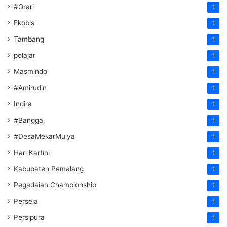
#Orari
1
Ekobis
1
Tambang
1
pelajar
1
Masmindo
1
#Amirudin
1
Indira
1
#Banggai
1
#DesaMekarMulya
1
Hari Kartini
1
Kabupaten Pemalang
1
Pegadaian Championship
1
Persela
1
Persipura
1