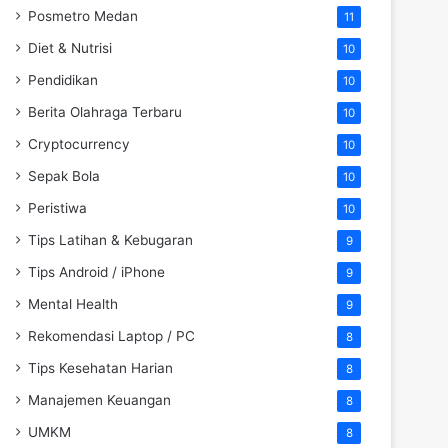
Posmetro Medan
11
Diet & Nutrisi
10
Pendidikan
10
Berita Olahraga Terbaru
10
Cryptocurrency
10
Sepak Bola
10
Peristiwa
10
Tips Latihan & Kebugaran
9
Tips Android / iPhone
9
Mental Health
9
Rekomendasi Laptop / PC
8
Tips Kesehatan Harian
8
Manajemen Keuangan
8
UMKM
8