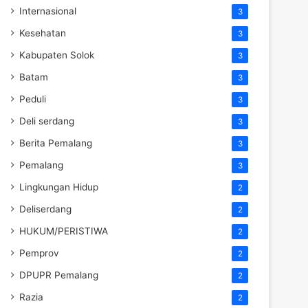
Internasional
3
Kesehatan
3
Kabupaten Solok
3
Batam
3
Peduli
3
Deli serdang
3
Berita Pemalang
3
Pemalang
3
Lingkungan Hidup
2
Deliserdang
2
HUKUM/PERISTIWA
2
Pemprov
2
DPUPR Pemalang
2
Razia
2