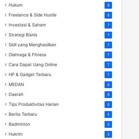
Hukum
8
Freelance & Side Hustle
8
Investasi & Saham
7
Strategi Bisnis
7
Skill yang Menghasilkan
7
Olahraga & Fitness
7
Cara Dapat Uang Online
7
HP & Gadget Terbaru
7
MEDAN
6
Daerah
6
Tips Produktivitas Harian
6
Berita Terbaru
5
Badminton
5
Hukrim
5