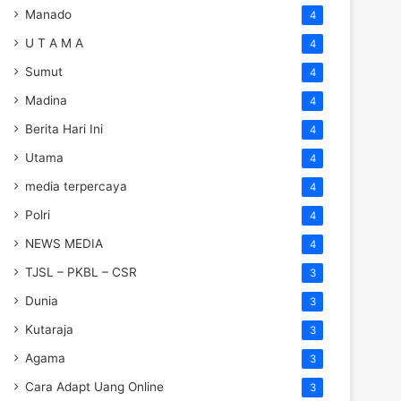
Manado
4
U T A M A
4
Sumut
4
Madina
4
Berita Hari Ini
4
Utama
4
media terpercaya
4
Polri
4
NEWS MEDIA
4
TJSL – PKBL – CSR
3
Dunia
3
Kutaraja
3
Agama
3
Cara Adapt Uang Online
3