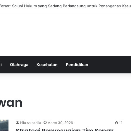
ehat yang Mudah Diterapkan Tanpa Pengorbanan Ekstrem dan Konsiste
i
Olahraga
Kesehatan
Pendidikan
awan
bila salsabila
Maret 30, 2026
11
Strategi Penyesuaian Tim Sepak