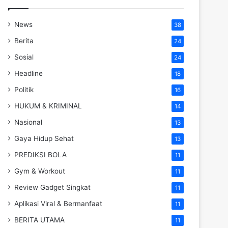
News
38
Berita
24
Sosial
24
Headline
18
Politik
16
HUKUM & KRIMINAL
14
Nasional
13
Gaya Hidup Sehat
13
PREDIKSI BOLA
11
Gym & Workout
11
Review Gadget Singkat
11
Aplikasi Viral & Bermanfaat
11
BERITA UTAMA
11