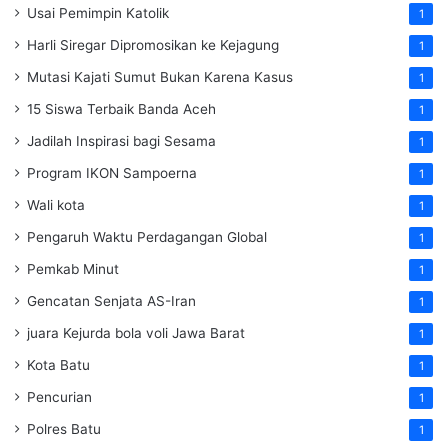
Usai Pemimpin Katolik
1
Harli Siregar Dipromosikan ke Kejagung
1
Mutasi Kajati Sumut Bukan Karena Kasus
1
15 Siswa Terbaik Banda Aceh
1
Jadilah Inspirasi bagi Sesama
1
Program IKON Sampoerna
1
Wali kota
1
Pengaruh Waktu Perdagangan Global
1
Pemkab Minut
1
Gencatan Senjata AS-Iran
1
juara Kejurda bola voli Jawa Barat
1
Kota Batu
1
Pencurian
1
Polres Batu
1