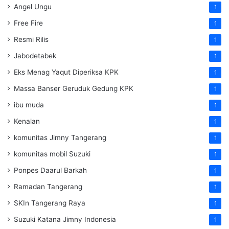
Angel Ungu
1
Free Fire
1
Resmi Rilis
1
Jabodetabek
1
Eks Menag Yaqut Diperiksa KPK
1
Massa Banser Geruduk Gedung KPK
1
ibu muda
1
Kenalan
1
komunitas Jimny Tangerang
1
komunitas mobil Suzuki
1
Ponpes Daarul Barkah
1
Ramadan Tangerang
1
SKIn Tangerang Raya
1
Suzuki Katana Jimny Indonesia
1