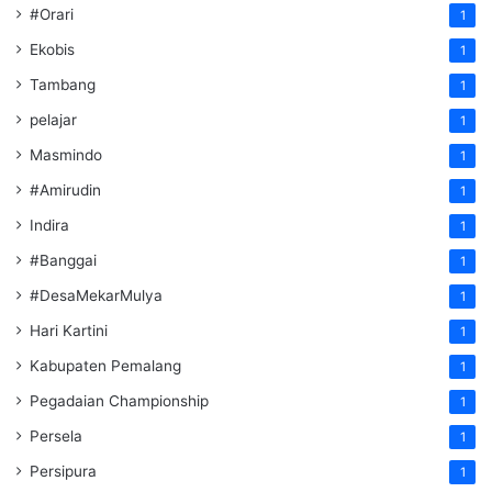
#Orari
1
Ekobis
1
Tambang
1
pelajar
1
Masmindo
1
#Amirudin
1
Indira
1
#Banggai
1
#DesaMekarMulya
1
Hari Kartini
1
Kabupaten Pemalang
1
Pegadaian Championship
1
Persela
1
Persipura
1