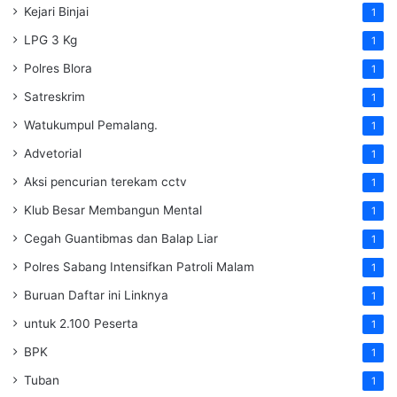
Kejari Binjai
1
LPG 3 Kg
1
Polres Blora
1
Satreskrim
1
Watukumpul Pemalang.
1
Advetorial
1
Aksi pencurian terekam cctv
1
Klub Besar Membangun Mental
1
Cegah Guantibmas dan Balap Liar
1
Polres Sabang Intensifkan Patroli Malam
1
Buruan Daftar ini Linknya
1
untuk 2.100 Peserta
1
BPK
1
Tuban
1