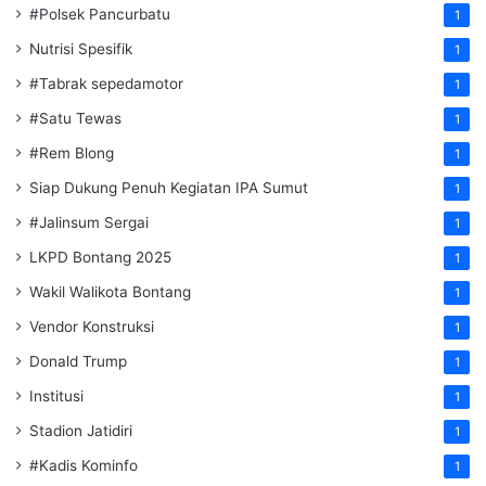
#Polsek Pancurbatu
1
Nutrisi Spesifik
1
#Tabrak sepedamotor
1
#Satu Tewas
1
#Rem Blong
1
Siap Dukung Penuh Kegiatan IPA Sumut
1
#Jalinsum Sergai
1
LKPD Bontang 2025
1
Wakil Walikota Bontang
1
Vendor Konstruksi
1
Donald Trump
1
Institusi
1
Stadion Jatidiri
1
#Kadis Kominfo
1