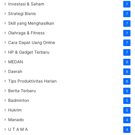
Investasi & Saham
7
Strategi Bisnis
7
Skill yang Menghasilkan
7
Olahraga & Fitness
7
Cara Dapat Uang Online
7
HP & Gadget Terbaru
7
MEDAN
6
Daerah
6
Tips Produktivitas Harian
6
Berita Terbaru
5
Badminton
5
Hukrim
5
Manado
4
U T A M A
4