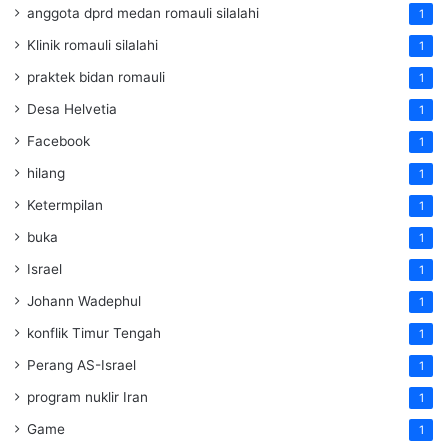
anggota dprd medan romauli silalahi
1
Klinik romauli silalahi
1
praktek bidan romauli
1
Desa Helvetia
1
Facebook
1
hilang
1
Ketermpilan
1
buka
1
Israel
1
Johann Wadephul
1
konflik Timur Tengah
1
Perang AS-Israel
1
program nuklir Iran
1
Game
1