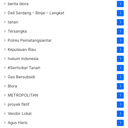
berita blora
1
Deli Serdang – Binjai – Langkat
1
tahan
1
Tersangka
1
Polres Pematangsiantar
1
Kepulauan Riau
1
hukum indonesia
1
#Sertivikat Tanah
1
Gas Bersubsidi
1
Blora
1
METROPOLITAN
1
proyek fiktif
1
Vendor Lokal
1
Agus Haris
1