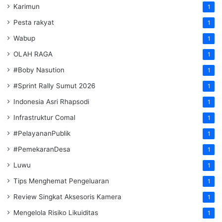
Karimun
1
Pesta rakyat
1
Wabup
1
OLAH RAGA
1
#Boby Nasution
1
#Sprint Rally Sumut 2026
1
Indonesia Asri Rhapsodi
1
Infrastruktur Comal
1
#PelayananPublik
1
#PemekaranDesa
1
Luwu
1
Tips Menghemat Pengeluaran
1
Review Singkat Aksesoris Kamera
1
Mengelola Risiko Likuiditas
1