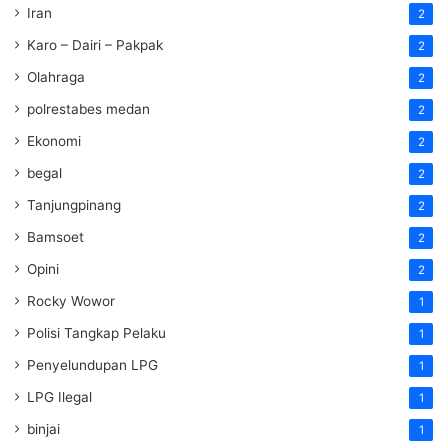
Iran
2
Karo – Dairi – Pakpak
2
Olahraga
2
polrestabes medan
2
Ekonomi
2
begal
2
Tanjungpinang
2
Bamsoet
2
Opini
2
Rocky Wowor
1
Polisi Tangkap Pelaku
1
Penyelundupan LPG
1
LPG Ilegal
1
binjai
1