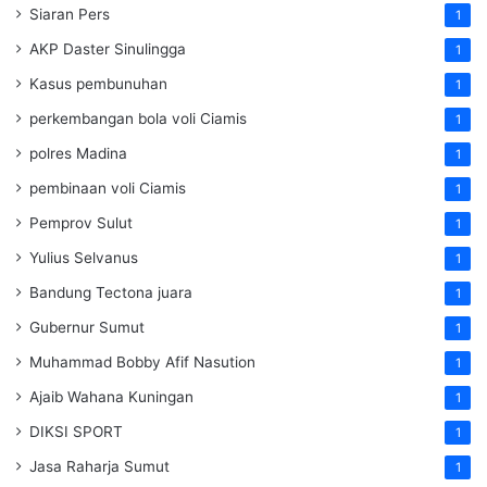
Siaran Pers
1
AKP Daster Sinulingga
1
Kasus pembunuhan
1
perkembangan bola voli Ciamis
1
polres Madina
1
pembinaan voli Ciamis
1
Pemprov Sulut
1
Yulius Selvanus
1
Bandung Tectona juara
1
Gubernur Sumut
1
Muhammad Bobby Afif Nasution
1
Ajaib Wahana Kuningan
1
DIKSI SPORT
1
Jasa Raharja Sumut
1