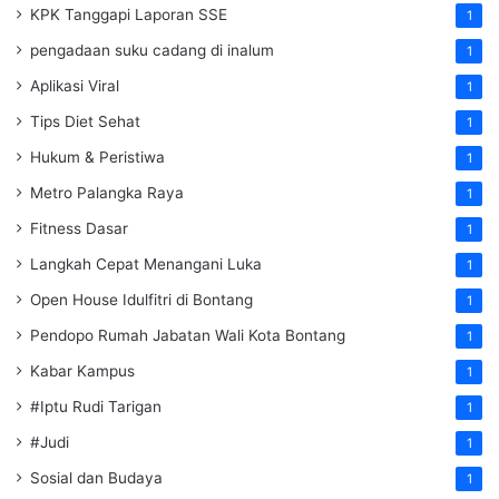
KPK Tanggapi Laporan SSE
1
pengadaan suku cadang di inalum
1
Aplikasi Viral
1
Tips Diet Sehat
1
Hukum & Peristiwa
1
Metro Palangka Raya
1
Fitness Dasar
1
Langkah Cepat Menangani Luka
1
Open House Idulfitri di Bontang
1
Pendopo Rumah Jabatan Wali Kota Bontang
1
Kabar Kampus
1
#Iptu Rudi Tarigan
1
#Judi
1
Sosial dan Budaya
1