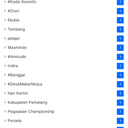
#Kadis Kominfo
1
#Orari
1
Ekobis
1
Tambang
1
pelajar
1
Masmindo
1
#Amirudin
1
Indira
1
#Banggai
1
#DesaMekarMulya
1
Hari Kartini
1
Kabupaten Pemalang
1
Pegadaian Championship
1
Persela
1