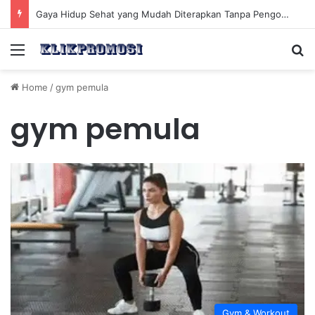
Gaya Hidup Sehat yang Mudah Diterapkan Tanpa Pengorbanan Ekstrem dan Konsisten
Menu
Se
Home
/
gym pemula
gym pemula
Gym & Workout