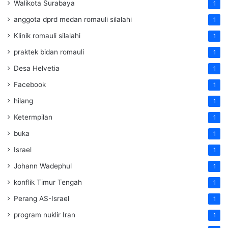
Walikota Surabaya
1
anggota dprd medan romauli silalahi
1
Klinik romauli silalahi
1
praktek bidan romauli
1
Desa Helvetia
1
Facebook
1
hilang
1
Ketermpilan
1
buka
1
Israel
1
Johann Wadephul
1
konflik Timur Tengah
1
Perang AS-Israel
1
program nuklir Iran
1