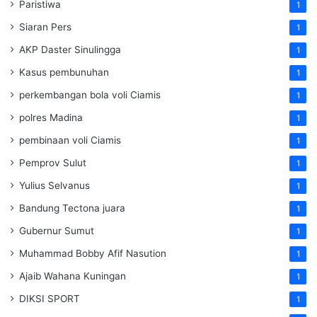
Paristiwa
1
Siaran Pers
1
AKP Daster Sinulingga
1
Kasus pembunuhan
1
perkembangan bola voli Ciamis
1
polres Madina
1
pembinaan voli Ciamis
1
Pemprov Sulut
1
Yulius Selvanus
1
Bandung Tectona juara
1
Gubernur Sumut
1
Muhammad Bobby Afif Nasution
1
Ajaib Wahana Kuningan
1
DIKSI SPORT
1