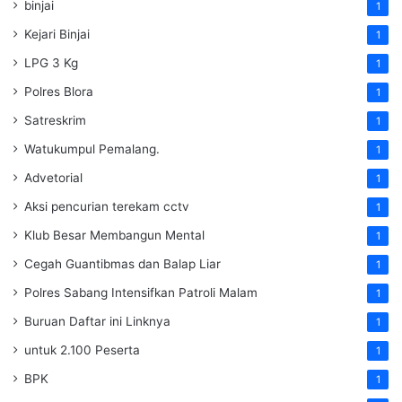
binjai
1
Kejari Binjai
1
LPG 3 Kg
1
Polres Blora
1
Satreskrim
1
Watukumpul Pemalang.
1
Advetorial
1
Aksi pencurian terekam cctv
1
Klub Besar Membangun Mental
1
Cegah Guantibmas dan Balap Liar
1
Polres Sabang Intensifkan Patroli Malam
1
Buruan Daftar ini Linknya
1
untuk 2.100 Peserta
1
BPK
1