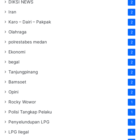
DIKSI NEWS
2
Iran
2
Karo – Dairi – Pakpak
2
Olahraga
2
polrestabes medan
2
Ekonomi
2
begal
2
Tanjungpinang
2
Bamsoet
2
Opini
2
Rocky Wowor
1
Polisi Tangkap Pelaku
1
Penyelundupan LPG
1
LPG Ilegal
1