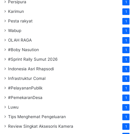
Persipura
1
Karimun
1
Pesta rakyat
1
Wabup
1
OLAH RAGA
1
#Boby Nasution
1
#Sprint Rally Sumut 2026
1
Indonesia Asri Rhapsodi
1
Infrastruktur Comal
1
#PelayananPublik
1
#PemekaranDesa
1
Luwu
1
Tips Menghemat Pengeluaran
1
Review Singkat Aksesoris Kamera
1