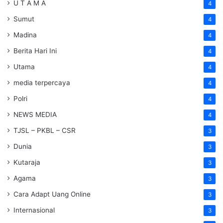
U T A M A
4
Sumut
4
Madina
4
Berita Hari Ini
4
Utama
4
media terpercaya
4
Polri
4
NEWS MEDIA
4
TJSL – PKBL – CSR
3
Dunia
3
Kutaraja
3
Agama
3
Cara Adapt Uang Online
3
Internasional
3