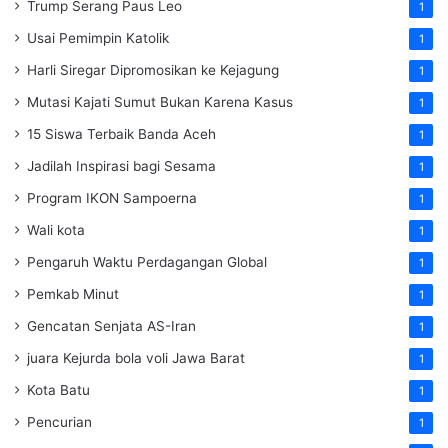
Trump Serang Paus Leo
1
Usai Pemimpin Katolik
1
Harli Siregar Dipromosikan ke Kejagung
1
Mutasi Kajati Sumut Bukan Karena Kasus
1
15 Siswa Terbaik Banda Aceh
1
Jadilah Inspirasi bagi Sesama
1
Program IKON Sampoerna
1
Wali kota
1
Pengaruh Waktu Perdagangan Global
1
Pemkab Minut
1
Gencatan Senjata AS-Iran
1
juara Kejurda bola voli Jawa Barat
1
Kota Batu
1
Pencurian
1