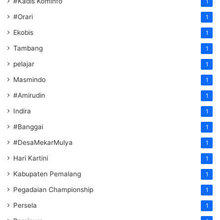
#Kadis Kominfo
1
#Orari
1
Ekobis
1
Tambang
1
pelajar
1
Masmindo
1
#Amirudin
1
Indira
1
#Banggai
1
#DesaMekarMulya
1
Hari Kartini
1
Kabupaten Pemalang
1
Pegadaian Championship
1
Persela
1