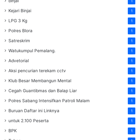
binjai
1
Kejari Binjai
1
LPG 3 Kg
1
Polres Blora
1
Satreskrim
1
Watukumpul Pemalang.
1
Advetorial
1
Aksi pencurian terekam cctv
1
Klub Besar Membangun Mental
1
Cegah Guantibmas dan Balap Liar
1
Polres Sabang Intensifkan Patroli Malam
1
Buruan Daftar ini Linknya
1
untuk 2.100 Peserta
1
BPK
1