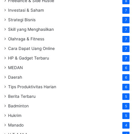
Freelance & Side Hustle
8
Investasi & Saham
7
Strategi Bisnis
7
Skill yang Menghasilkan
7
Olahraga & Fitness
7
Cara Dapat Uang Online
7
HP & Gadget Terbaru
7
MEDAN
6
Daerah
6
Tips Produktivitas Harian
6
Berita Terbaru
5
Badminton
5
Hukrim
5
Manado
4