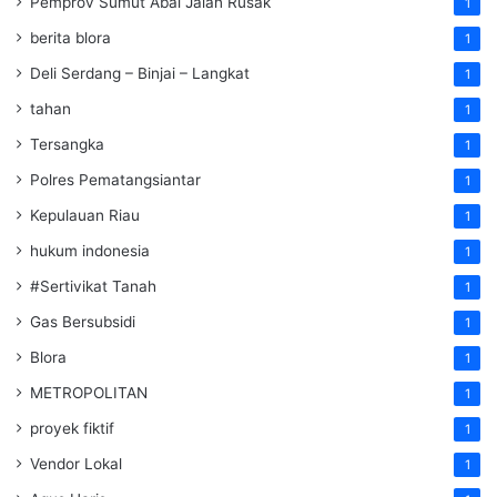
Pemprov Sumut Abai Jalan Rusak
1
berita blora
1
Deli Serdang – Binjai – Langkat
1
tahan
1
Tersangka
1
Polres Pematangsiantar
1
Kepulauan Riau
1
hukum indonesia
1
#Sertivikat Tanah
1
Gas Bersubsidi
1
Blora
1
METROPOLITAN
1
proyek fiktif
1
Vendor Lokal
1