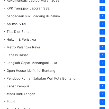
Rekomendasi Laptop Murah 2026
1
KPK Tanggapi Laporan SSE
1
pengadaan suku cadang di inalum
1
Aplikasi Viral
1
Tips Diet Sehat
1
Hukum & Peristiwa
1
Metro Palangka Raya
1
Fitness Dasar
1
Langkah Cepat Menangani Luka
1
Open House Idulfitri di Bontang
1
Pendopo Rumah Jabatan Wali Kota Bontang
1
Kabar Kampus
1
#Iptu Rudi Tarigan
1
#Judi
1