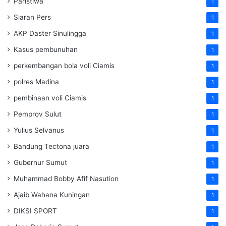
Paristiwa
1
Siaran Pers
1
AKP Daster Sinulingga
1
Kasus pembunuhan
1
perkembangan bola voli Ciamis
1
polres Madina
1
pembinaan voli Ciamis
1
Pemprov Sulut
1
Yulius Selvanus
1
Bandung Tectona juara
1
Gubernur Sumut
1
Muhammad Bobby Afif Nasution
1
Ajaib Wahana Kuningan
1
DIKSI SPORT
1