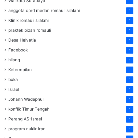
Walikota Surabaya
1
anggota dprd medan romauli silalahi
1
Klinik romauli silalahi
1
praktek bidan romauli
1
Desa Helvetia
1
Facebook
1
hilang
1
Ketermpilan
1
buka
1
Israel
1
Johann Wadephul
1
konflik Timur Tengah
1
Perang AS-Israel
1
program nuklir Iran
1