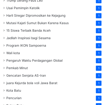
Trump Serang Paus Leo
1
Usai Pemimpin Katolik
1
Harli Siregar Dipromosikan ke Kejagung
1
Mutasi Kajati Sumut Bukan Karena Kasus
1
15 Siswa Terbaik Banda Aceh
1
Jadilah Inspirasi bagi Sesama
1
Program IKON Sampoerna
1
Wali kota
1
Pengaruh Waktu Perdagangan Global
1
Pemkab Minut
1
Gencatan Senjata AS-Iran
1
juara Kejurda bola voli Jawa Barat
1
Kota Batu
1
Pencurian
1