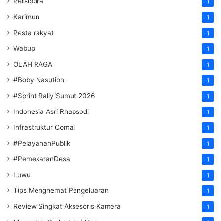
Persipura
1
Karimun
1
Pesta rakyat
1
Wabup
1
OLAH RAGA
1
#Boby Nasution
1
#Sprint Rally Sumut 2026
1
Indonesia Asri Rhapsodi
1
Infrastruktur Comal
1
#PelayananPublik
1
#PemekaranDesa
1
Luwu
1
Tips Menghemat Pengeluaran
1
Review Singkat Aksesoris Kamera
1