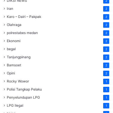
DIKSI NEWS
2
Iran
2
Karo – Dairi – Pakpak
2
Olahraga
2
polrestabes medan
2
Ekonomi
2
begal
2
Tanjungpinang
2
Bamsoet
2
Opini
2
Rocky Wowor
1
Polisi Tangkap Pelaku
1
Penyelundupan LPG
1
LPG Ilegal
1