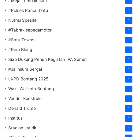
#Meja Tembak Ikan
1
#Polsek Pancurbatu
1
Nutrisi Spesifik
1
#Tabrak sepedamotor
1
#Satu Tewas
1
#Rem Blong
1
Siap Dukung Penuh Kegiatan IPA Sumut
1
#Jalinsum Sergai
1
LKPD Bontang 2025
1
Wakil Walikota Bontang
1
Vendor Konstruksi
1
Donald Trump
1
Institusi
1
Stadion Jatidiri
1