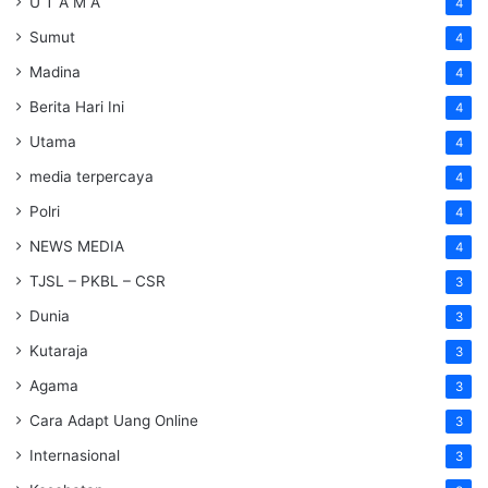
U T A M A
4
Sumut
4
Madina
4
Berita Hari Ini
4
Utama
4
media terpercaya
4
Polri
4
NEWS MEDIA
4
TJSL – PKBL – CSR
3
Dunia
3
Kutaraja
3
Agama
3
Cara Adapt Uang Online
3
Internasional
3