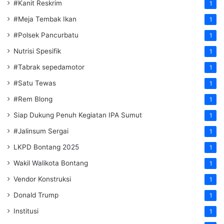
#Kanit Reskrim
1
#Meja Tembak Ikan
1
#Polsek Pancurbatu
1
Nutrisi Spesifik
1
#Tabrak sepedamotor
1
#Satu Tewas
1
#Rem Blong
1
Siap Dukung Penuh Kegiatan IPA Sumut
1
#Jalinsum Sergai
1
LKPD Bontang 2025
1
Wakil Walikota Bontang
1
Vendor Konstruksi
1
Donald Trump
1
Institusi
1