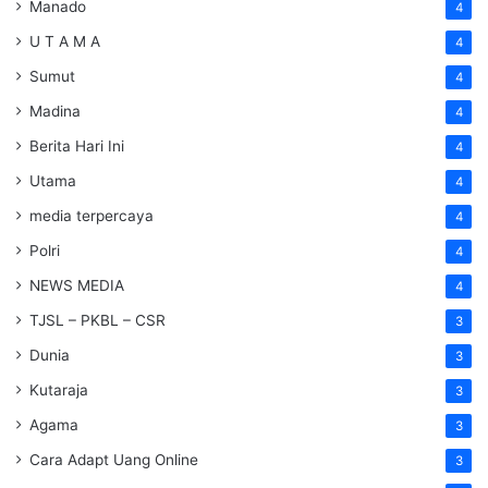
Manado
4
U T A M A
4
Sumut
4
Madina
4
Berita Hari Ini
4
Utama
4
media terpercaya
4
Polri
4
NEWS MEDIA
4
TJSL – PKBL – CSR
3
Dunia
3
Kutaraja
3
Agama
3
Cara Adapt Uang Online
3