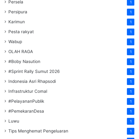
Persela
1
Persipura
1
Karimun
1
Pesta rakyat
1
Wabup
1
OLAH RAGA
1
#Boby Nasution
1
#Sprint Rally Sumut 2026
1
Indonesia Asri Rhapsodi
1
Infrastruktur Comal
1
#PelayananPublik
1
#PemekaranDesa
1
Luwu
1
Tips Menghemat Pengeluaran
1