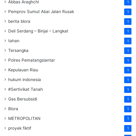
Abbas Araghchi
1
Pemprov Sumut Abai Jalan Rusak
1
berita blora
1
Deli Serdang – Binjai – Langkat
1
tahan
1
Tersangka
1
Polres Pematangsiantar
1
Kepulauan Riau
1
hukum indonesia
1
#Sertivikat Tanah
1
Gas Bersubsidi
1
Blora
1
METROPOLITAN
1
proyek fiktif
1