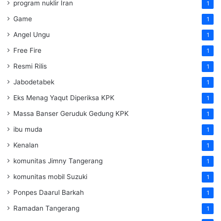
program nuklir Iran
1
Game
1
Angel Ungu
1
Free Fire
1
Resmi Rilis
1
Jabodetabek
1
Eks Menag Yaqut Diperiksa KPK
1
Massa Banser Geruduk Gedung KPK
1
ibu muda
1
Kenalan
1
komunitas Jimny Tangerang
1
komunitas mobil Suzuki
1
Ponpes Daarul Barkah
1
Ramadan Tangerang
1