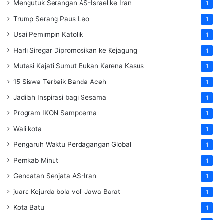
Mengutuk Serangan AS-Israel ke Iran
1
Trump Serang Paus Leo
1
Usai Pemimpin Katolik
1
Harli Siregar Dipromosikan ke Kejagung
1
Mutasi Kajati Sumut Bukan Karena Kasus
1
15 Siswa Terbaik Banda Aceh
1
Jadilah Inspirasi bagi Sesama
1
Program IKON Sampoerna
1
Wali kota
1
Pengaruh Waktu Perdagangan Global
1
Pemkab Minut
1
Gencatan Senjata AS-Iran
1
juara Kejurda bola voli Jawa Barat
1
Kota Batu
1