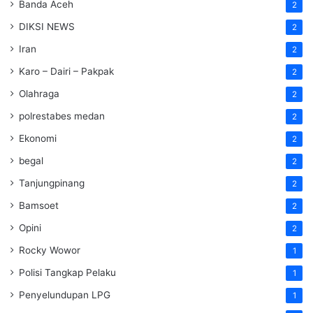
Banda Aceh
2
DIKSI NEWS
2
Iran
2
Karo – Dairi – Pakpak
2
Olahraga
2
polrestabes medan
2
Ekonomi
2
begal
2
Tanjungpinang
2
Bamsoet
2
Opini
2
Rocky Wowor
1
Polisi Tangkap Pelaku
1
Penyelundupan LPG
1