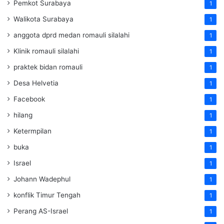
Pemkot Surabaya
1
Walikota Surabaya
1
anggota dprd medan romauli silalahi
1
Klinik romauli silalahi
1
praktek bidan romauli
1
Desa Helvetia
1
Facebook
1
hilang
1
Ketermpilan
1
buka
1
Israel
1
Johann Wadephul
1
konflik Timur Tengah
1
Perang AS-Israel
1