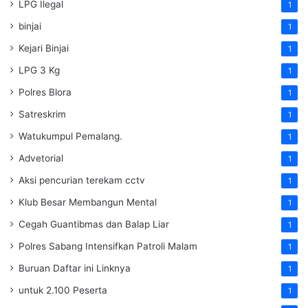
LPG Ilegal
1
binjai
1
Kejari Binjai
1
LPG 3 Kg
1
Polres Blora
1
Satreskrim
1
Watukumpul Pemalang.
1
Advetorial
1
Aksi pencurian terekam cctv
1
Klub Besar Membangun Mental
1
Cegah Guantibmas dan Balap Liar
1
Polres Sabang Intensifkan Patroli Malam
1
Buruan Daftar ini Linknya
1
untuk 2.100 Peserta
1