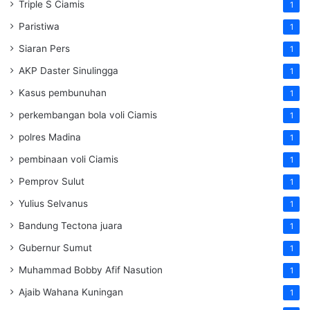
Triple S Ciamis
1
Paristiwa
1
Siaran Pers
1
AKP Daster Sinulingga
1
Kasus pembunuhan
1
perkembangan bola voli Ciamis
1
polres Madina
1
pembinaan voli Ciamis
1
Pemprov Sulut
1
Yulius Selvanus
1
Bandung Tectona juara
1
Gubernur Sumut
1
Muhammad Bobby Afif Nasution
1
Ajaib Wahana Kuningan
1