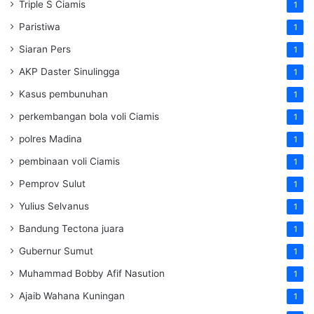
Triple S Ciamis
1
Paristiwa
1
Siaran Pers
1
AKP Daster Sinulingga
1
Kasus pembunuhan
1
perkembangan bola voli Ciamis
1
polres Madina
1
pembinaan voli Ciamis
1
Pemprov Sulut
1
Yulius Selvanus
1
Bandung Tectona juara
1
Gubernur Sumut
1
Muhammad Bobby Afif Nasution
1
Ajaib Wahana Kuningan
1