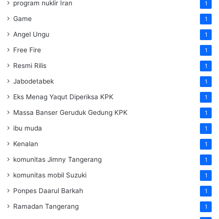
program nuklir Iran
1
Game
1
Angel Ungu
1
Free Fire
1
Resmi Rilis
1
Jabodetabek
1
Eks Menag Yaqut Diperiksa KPK
1
Massa Banser Geruduk Gedung KPK
1
ibu muda
1
Kenalan
1
komunitas Jimny Tangerang
1
komunitas mobil Suzuki
1
Ponpes Daarul Barkah
1
Ramadan Tangerang
1