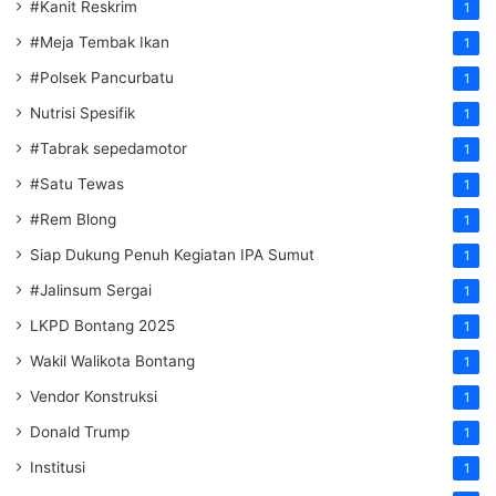
#Kanit Reskrim
1
#Meja Tembak Ikan
1
#Polsek Pancurbatu
1
Nutrisi Spesifik
1
#Tabrak sepedamotor
1
#Satu Tewas
1
#Rem Blong
1
Siap Dukung Penuh Kegiatan IPA Sumut
1
#Jalinsum Sergai
1
LKPD Bontang 2025
1
Wakil Walikota Bontang
1
Vendor Konstruksi
1
Donald Trump
1
Institusi
1