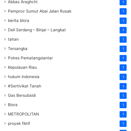
Abbas Araghchi
1
Pemprov Sumut Abai Jalan Rusak
1
berita blora
1
Deli Serdang – Binjai – Langkat
1
tahan
1
Tersangka
1
Polres Pematangsiantar
1
Kepulauan Riau
1
hukum indonesia
1
#Sertivikat Tanah
1
Gas Bersubsidi
1
Blora
1
METROPOLITAN
1
proyek fiktif
1