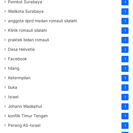
Pemkot Surabaya
1
Walikota Surabaya
1
anggota dprd medan romauli silalahi
1
Klinik romauli silalahi
1
praktek bidan romauli
1
Desa Helvetia
1
Facebook
1
hilang
1
Ketermpilan
1
buka
1
Israel
1
Johann Wadephul
1
konflik Timur Tengah
1
Perang AS-Israel
1