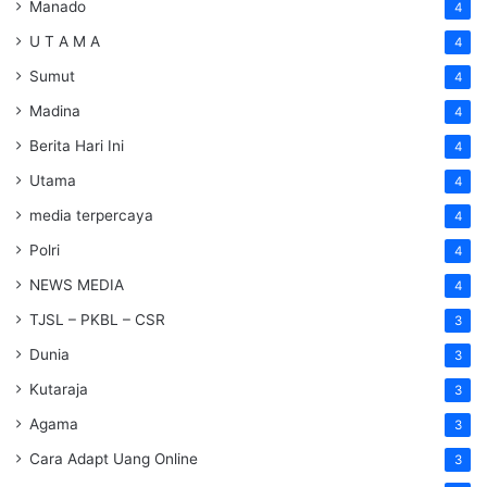
Manado
4
U T A M A
4
Sumut
4
Madina
4
Berita Hari Ini
4
Utama
4
media terpercaya
4
Polri
4
NEWS MEDIA
4
TJSL – PKBL – CSR
3
Dunia
3
Kutaraja
3
Agama
3
Cara Adapt Uang Online
3