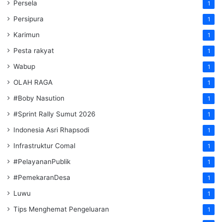
Persela
1
Persipura
1
Karimun
1
Pesta rakyat
1
Wabup
1
OLAH RAGA
1
#Boby Nasution
1
#Sprint Rally Sumut 2026
1
Indonesia Asri Rhapsodi
1
Infrastruktur Comal
1
#PelayananPublik
1
#PemekaranDesa
1
Luwu
1
Tips Menghemat Pengeluaran
1