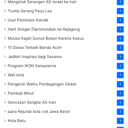
Mengutuk Serangan AS-Israel ke Iran
1
Trump Serang Paus Leo
1
Usai Pemimpin Katolik
1
Harli Siregar Dipromosikan ke Kejagung
1
Mutasi Kajati Sumut Bukan Karena Kasus
1
15 Siswa Terbaik Banda Aceh
1
Jadilah Inspirasi bagi Sesama
1
Program IKON Sampoerna
1
Wali kota
1
Pengaruh Waktu Perdagangan Global
1
Pemkab Minut
1
Gencatan Senjata AS-Iran
1
juara Kejurda bola voli Jawa Barat
1
Kota Batu
1