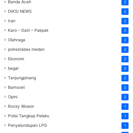
Banda Aceh
2
DIKSI NEWS
2
Iran
2
Karo – Dairi – Pakpak
2
Olahraga
2
polrestabes medan
2
Ekonomi
2
begal
2
Tanjungpinang
2
Bamsoet
2
Opini
2
Rocky Wowor
1
Polisi Tangkap Pelaku
1
Penyelundupan LPG
1