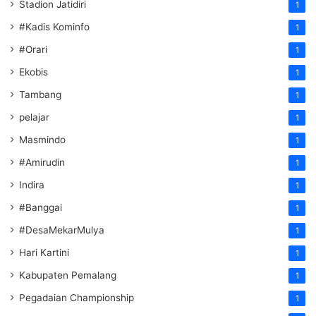
Stadion Jatidiri
1
#Kadis Kominfo
1
#Orari
1
Ekobis
1
Tambang
1
pelajar
1
Masmindo
1
#Amirudin
1
Indira
1
#Banggai
1
#DesaMekarMulya
1
Hari Kartini
1
Kabupaten Pemalang
1
Pegadaian Championship
1