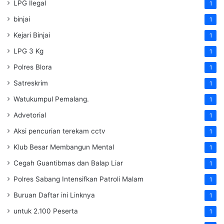
LPG Ilegal
1
binjai
1
Kejari Binjai
1
LPG 3 Kg
1
Polres Blora
1
Satreskrim
1
Watukumpul Pemalang.
1
Advetorial
1
Aksi pencurian terekam cctv
1
Klub Besar Membangun Mental
1
Cegah Guantibmas dan Balap Liar
1
Polres Sabang Intensifkan Patroli Malam
1
Buruan Daftar ini Linknya
1
untuk 2.100 Peserta
1