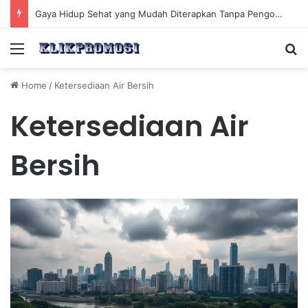
Gaya Hidup Sehat yang Mudah Diterapkan Tanpa Pengorbanan Ekstrem dan Konsisten
Menu
Se
Home
/
Ketersediaan Air Bersih
Ketersediaan Air
Bersih