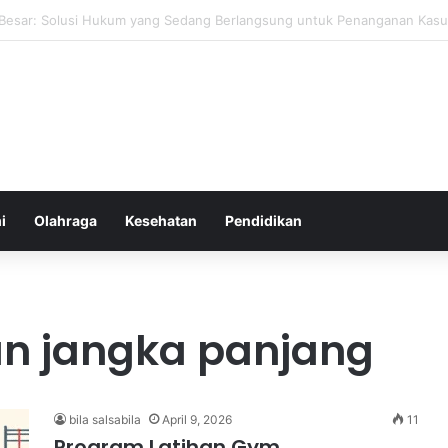
ehat yang Mudah Diterapkan Tanpa Pengorbanan Ekstrem dan Konsiste
i
Olahraga
Kesehatan
Pendidikan
an jangka panjang
bila salsabila
April 9, 2026
11
Program Latihan Gym