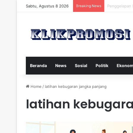
Sabtu, Agustus 8 2026
Breaking News
Gaya Hidup S
Beranda
News
Sosial
Politik
Ekonom
Home
/
latihan kebugaran jangka panjang
latihan kebugar