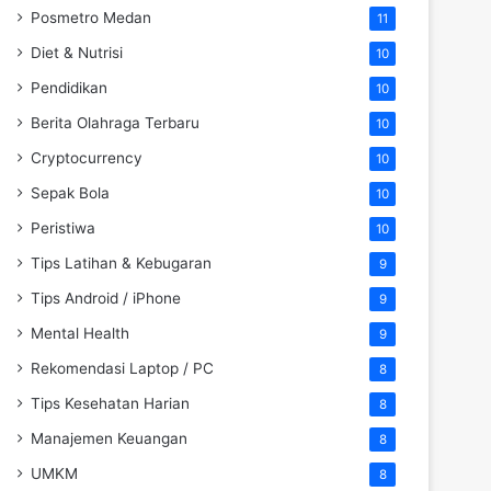
Posmetro Medan
11
Diet & Nutrisi
10
Pendidikan
10
Berita Olahraga Terbaru
10
Cryptocurrency
10
Sepak Bola
10
Peristiwa
10
Tips Latihan & Kebugaran
9
Tips Android / iPhone
9
Mental Health
9
Rekomendasi Laptop / PC
8
Tips Kesehatan Harian
8
Manajemen Keuangan
8
UMKM
8