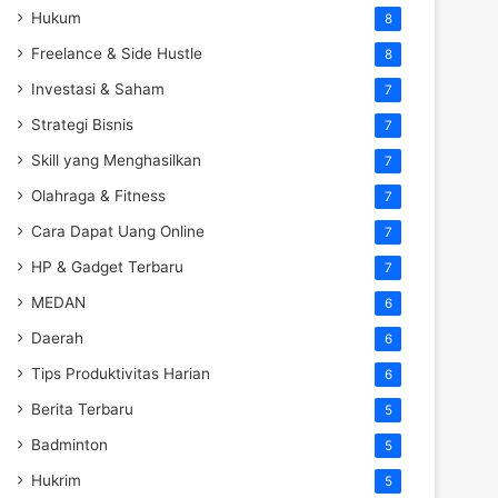
Hukum
8
Freelance & Side Hustle
8
Investasi & Saham
7
Strategi Bisnis
7
Skill yang Menghasilkan
7
Olahraga & Fitness
7
Cara Dapat Uang Online
7
HP & Gadget Terbaru
7
MEDAN
6
Daerah
6
Tips Produktivitas Harian
6
Berita Terbaru
5
Badminton
5
Hukrim
5