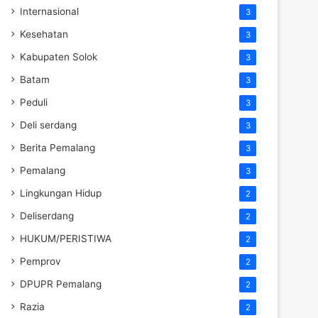
Internasional
3
Kesehatan
3
Kabupaten Solok
3
Batam
3
Peduli
3
Deli serdang
3
Berita Pemalang
3
Pemalang
3
Lingkungan Hidup
2
Deliserdang
2
HUKUM/PERISTIWA
2
Pemprov
2
DPUPR Pemalang
2
Razia
2