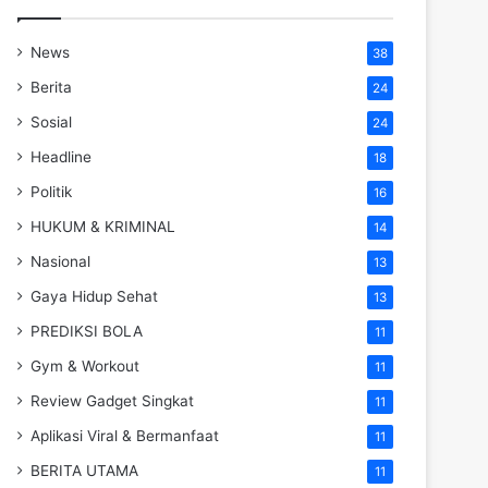
News
38
Berita
24
Sosial
24
Headline
18
Politik
16
HUKUM & KRIMINAL
14
Nasional
13
Gaya Hidup Sehat
13
PREDIKSI BOLA
11
Gym & Workout
11
Review Gadget Singkat
11
Aplikasi Viral & Bermanfaat
11
BERITA UTAMA
11