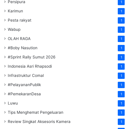
Persipura
1
Karimun
1
Pesta rakyat
1
Wabup
1
OLAH RAGA
1
#Boby Nasution
1
#Sprint Rally Sumut 2026
1
Indonesia Asri Rhapsodi
1
Infrastruktur Comal
1
#PelayananPublik
1
#PemekaranDesa
1
Luwu
1
Tips Menghemat Pengeluaran
1
Review Singkat Aksesoris Kamera
1