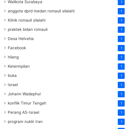
Walikota Surabaya
1
anggota dprd medan romauli silalahi
1
Klinik romauli silalahi
1
praktek bidan romauli
1
Desa Helvetia
1
Facebook
1
hilang
1
Ketermpilan
1
buka
1
Israel
1
Johann Wadephul
1
konflik Timur Tengah
1
Perang AS-Israel
1
program nuklir Iran
1