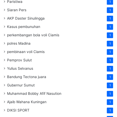
Paristiwa
1
Siaran Pers
1
AKP Daster Sinulingga
1
Kasus pembunuhan
1
perkembangan bola voli Ciamis
1
polres Madina
1
pembinaan voli Ciamis
1
Pemprov Sulut
1
Yulius Selvanus
1
Bandung Tectona juara
1
Gubernur Sumut
1
Muhammad Bobby Afif Nasution
1
Ajaib Wahana Kuningan
1
DIKSI SPORT
1