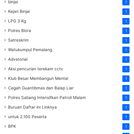
binjai
1
Kejari Binjai
1
LPG 3 Kg
1
Polres Blora
1
Satreskrim
1
Watukumpul Pemalang.
1
Advetorial
1
Aksi pencurian terekam cctv
1
Klub Besar Membangun Mental
1
Cegah Guantibmas dan Balap Liar
1
Polres Sabang Intensifkan Patroli Malam
1
Buruan Daftar ini Linknya
1
untuk 2.100 Peserta
1
BPK
1