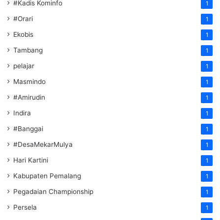
#Kadis Kominfo
1
#Orari
1
Ekobis
1
Tambang
1
pelajar
1
Masmindo
1
#Amirudin
1
Indira
1
#Banggai
1
#DesaMekarMulya
1
Hari Kartini
1
Kabupaten Pemalang
1
Pegadaian Championship
1
Persela
1