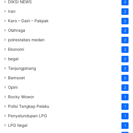
DIKSI NEWS
2
Iran
2
Karo – Dairi – Pakpak
2
Olahraga
2
polrestabes medan
2
Ekonomi
2
begal
2
Tanjungpinang
2
Bamsoet
2
Opini
2
Rocky Wowor
1
Polisi Tangkap Pelaku
1
Penyelundupan LPG
1
LPG Ilegal
1