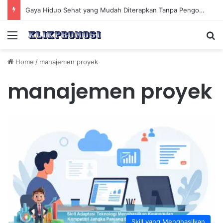
Gaya Hidup Sehat yang Mudah Diterapkan Tanpa Pengorbanan Ekstrem dan Konsisten
Menu
Se
Home
/
manajemen proyek
manajemen proyek
Skill yang Menghasilkan