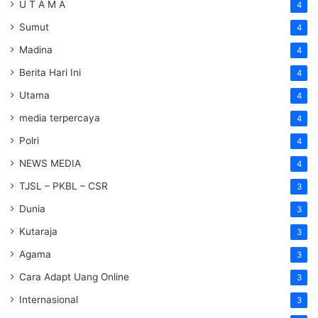
U T A M A
4
Sumut
4
Madina
4
Berita Hari Ini
4
Utama
4
media terpercaya
4
Polri
4
NEWS MEDIA
4
TJSL – PKBL – CSR
3
Dunia
3
Kutaraja
3
Agama
3
Cara Adapt Uang Online
3
Internasional
3