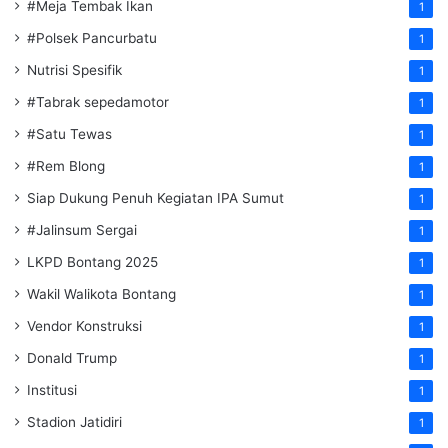
#Meja Tembak Ikan
1
#Polsek Pancurbatu
1
Nutrisi Spesifik
1
#Tabrak sepedamotor
1
#Satu Tewas
1
#Rem Blong
1
Siap Dukung Penuh Kegiatan IPA Sumut
1
#Jalinsum Sergai
1
LKPD Bontang 2025
1
Wakil Walikota Bontang
1
Vendor Konstruksi
1
Donald Trump
1
Institusi
1
Stadion Jatidiri
1