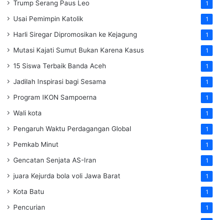
Trump Serang Paus Leo
1
Usai Pemimpin Katolik
1
Harli Siregar Dipromosikan ke Kejagung
1
Mutasi Kajati Sumut Bukan Karena Kasus
1
15 Siswa Terbaik Banda Aceh
1
Jadilah Inspirasi bagi Sesama
1
Program IKON Sampoerna
1
Wali kota
1
Pengaruh Waktu Perdagangan Global
1
Pemkab Minut
1
Gencatan Senjata AS-Iran
1
juara Kejurda bola voli Jawa Barat
1
Kota Batu
1
Pencurian
1