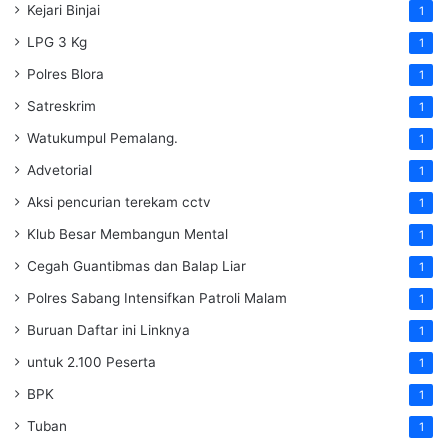
Kejari Binjai
1
LPG 3 Kg
1
Polres Blora
1
Satreskrim
1
Watukumpul Pemalang.
1
Advetorial
1
Aksi pencurian terekam cctv
1
Klub Besar Membangun Mental
1
Cegah Guantibmas dan Balap Liar
1
Polres Sabang Intensifkan Patroli Malam
1
Buruan Daftar ini Linknya
1
untuk 2.100 Peserta
1
BPK
1
Tuban
1