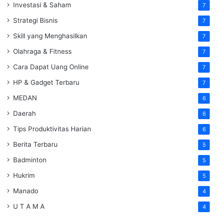
Investasi & Saham
7
Strategi Bisnis
7
Skill yang Menghasilkan
7
Olahraga & Fitness
7
Cara Dapat Uang Online
7
HP & Gadget Terbaru
7
MEDAN
6
Daerah
6
Tips Produktivitas Harian
6
Berita Terbaru
5
Badminton
5
Hukrim
5
Manado
4
U T A M A
4