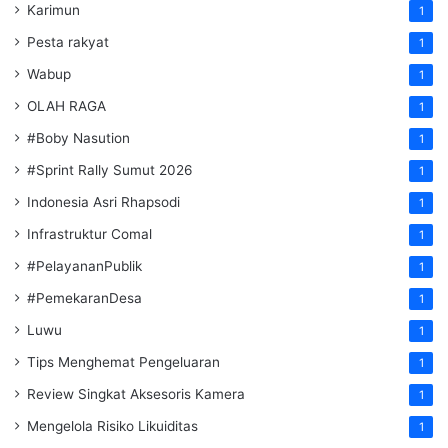
Karimun
1
Pesta rakyat
1
Wabup
1
OLAH RAGA
1
#Boby Nasution
1
#Sprint Rally Sumut 2026
1
Indonesia Asri Rhapsodi
1
Infrastruktur Comal
1
#PelayananPublik
1
#PemekaranDesa
1
Luwu
1
Tips Menghemat Pengeluaran
1
Review Singkat Aksesoris Kamera
1
Mengelola Risiko Likuiditas
1