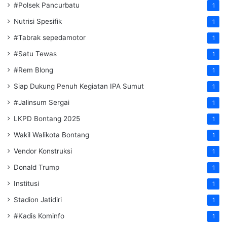
#Polsek Pancurbatu
1
Nutrisi Spesifik
1
#Tabrak sepedamotor
1
#Satu Tewas
1
#Rem Blong
1
Siap Dukung Penuh Kegiatan IPA Sumut
1
#Jalinsum Sergai
1
LKPD Bontang 2025
1
Wakil Walikota Bontang
1
Vendor Konstruksi
1
Donald Trump
1
Institusi
1
Stadion Jatidiri
1
#Kadis Kominfo
1