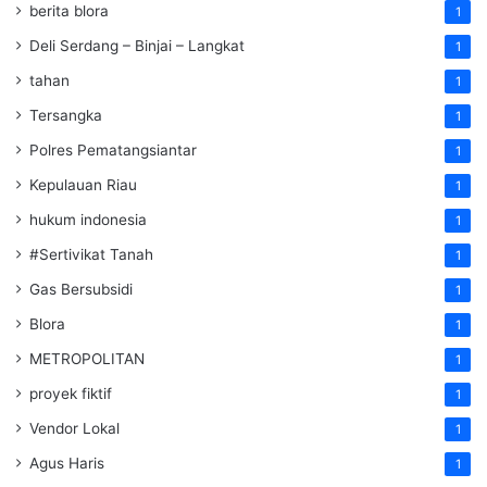
berita blora
1
Deli Serdang – Binjai – Langkat
1
tahan
1
Tersangka
1
Polres Pematangsiantar
1
Kepulauan Riau
1
hukum indonesia
1
#Sertivikat Tanah
1
Gas Bersubsidi
1
Blora
1
METROPOLITAN
1
proyek fiktif
1
Vendor Lokal
1
Agus Haris
1