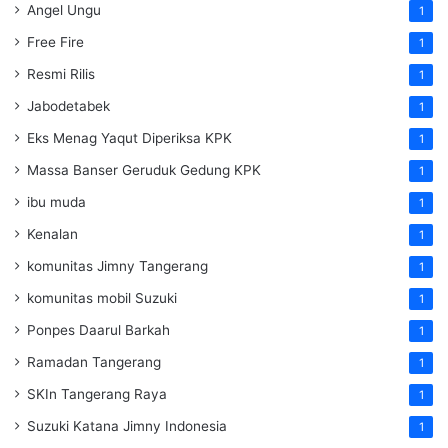
Angel Ungu
1
Free Fire
1
Resmi Rilis
1
Jabodetabek
1
Eks Menag Yaqut Diperiksa KPK
1
Massa Banser Geruduk Gedung KPK
1
ibu muda
1
Kenalan
1
komunitas Jimny Tangerang
1
komunitas mobil Suzuki
1
Ponpes Daarul Barkah
1
Ramadan Tangerang
1
SKIn Tangerang Raya
1
Suzuki Katana Jimny Indonesia
1