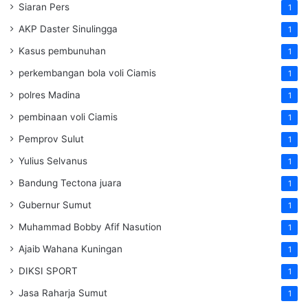
Siaran Pers
1
AKP Daster Sinulingga
1
Kasus pembunuhan
1
perkembangan bola voli Ciamis
1
polres Madina
1
pembinaan voli Ciamis
1
Pemprov Sulut
1
Yulius Selvanus
1
Bandung Tectona juara
1
Gubernur Sumut
1
Muhammad Bobby Afif Nasution
1
Ajaib Wahana Kuningan
1
DIKSI SPORT
1
Jasa Raharja Sumut
1