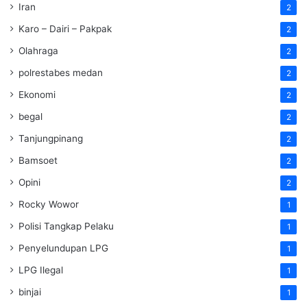
Iran
2
Karo – Dairi – Pakpak
2
Olahraga
2
polrestabes medan
2
Ekonomi
2
begal
2
Tanjungpinang
2
Bamsoet
2
Opini
2
Rocky Wowor
1
Polisi Tangkap Pelaku
1
Penyelundupan LPG
1
LPG Ilegal
1
binjai
1