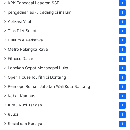
KPK Tanggapi Laporan SSE
1
pengadaan suku cadang di inalum
1
Aplikasi Viral
1
Tips Diet Sehat
1
Hukum & Peristiwa
1
Metro Palangka Raya
1
Fitness Dasar
1
Langkah Cepat Menangani Luka
1
Open House Idulfitri di Bontang
1
Pendopo Rumah Jabatan Wali Kota Bontang
1
Kabar Kampus
1
#Iptu Rudi Tarigan
1
#Judi
1
Sosial dan Budaya
1