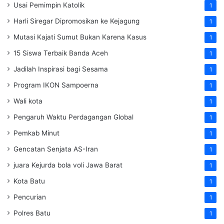
Usai Pemimpin Katolik
1
Harli Siregar Dipromosikan ke Kejagung
1
Mutasi Kajati Sumut Bukan Karena Kasus
1
15 Siswa Terbaik Banda Aceh
1
Jadilah Inspirasi bagi Sesama
1
Program IKON Sampoerna
1
Wali kota
1
Pengaruh Waktu Perdagangan Global
1
Pemkab Minut
1
Gencatan Senjata AS-Iran
1
juara Kejurda bola voli Jawa Barat
1
Kota Batu
1
Pencurian
1
Polres Batu
1