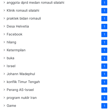
anggota dprd medan romauli silalahi
1
Klinik romauli silalahi
1
praktek bidan romauli
1
Desa Helvetia
1
Facebook
1
hilang
1
Ketermpilan
1
buka
1
Israel
1
Johann Wadephul
1
konflik Timur Tengah
1
Perang AS-Israel
1
program nuklir Iran
1
Game
1