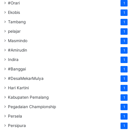
#Orari
1
Ekobis
1
Tambang
1
pelajar
1
Masmindo
1
#Amirudin
1
Indira
1
#Banggai
1
#DesaMekarMulya
1
Hari Kartini
1
Kabupaten Pemalang
1
Pegadaian Championship
1
Persela
1
Persipura
1