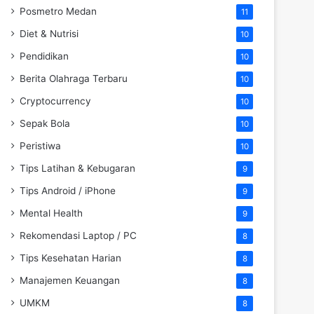
Posmetro Medan
11
Diet & Nutrisi
10
Pendidikan
10
Berita Olahraga Terbaru
10
Cryptocurrency
10
Sepak Bola
10
Peristiwa
10
Tips Latihan & Kebugaran
9
Tips Android / iPhone
9
Mental Health
9
Rekomendasi Laptop / PC
8
Tips Kesehatan Harian
8
Manajemen Keuangan
8
UMKM
8