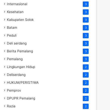
Internasional
3
Kesehatan
3
Kabupaten Solok
3
Batam
3
Peduli
3
Deli serdang
3
Berita Pemalang
3
Pemalang
3
Lingkungan Hidup
2
Deliserdang
2
HUKUM/PERISTIWA
2
Pemprov
2
DPUPR Pemalang
2
Razia
2