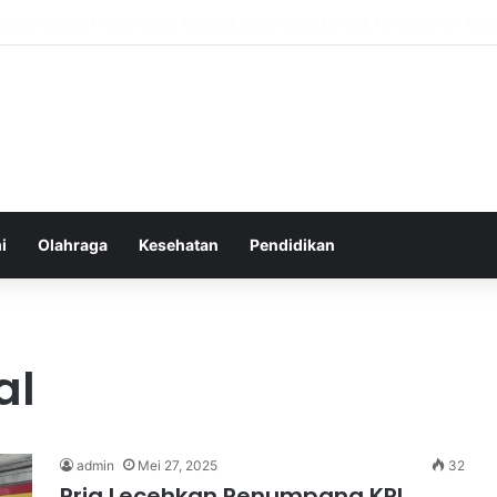
ehat yang Mudah Diterapkan Tanpa Pengorbanan Ekstrem dan Konsiste
i
Olahraga
Kesehatan
Pendidikan
al
admin
Mei 27, 2025
32
Pria Lecehkan Penumpang KRL