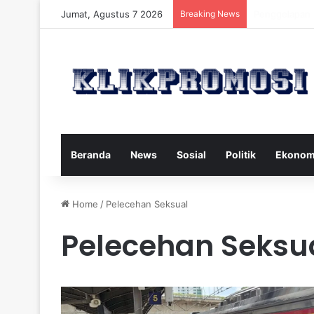
Jumat, Agustus 7 2026
Breaking News
Gaya Hidup S
Beranda
News
Sosial
Politik
Ekonom
Home
/
Pelecehan Seksual
Pelecehan Seksu