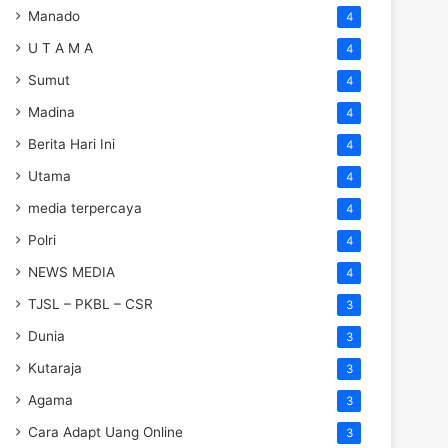
Manado
4
U T A M A
4
Sumut
4
Madina
4
Berita Hari Ini
4
Utama
4
media terpercaya
4
Polri
4
NEWS MEDIA
4
TJSL – PKBL – CSR
3
Dunia
3
Kutaraja
3
Agama
3
Cara Adapt Uang Online
3