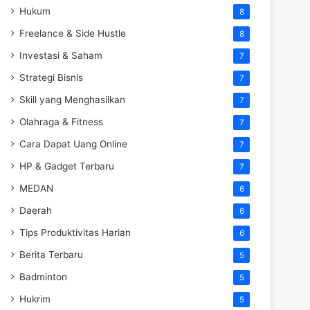
Hukum
8
Freelance & Side Hustle
8
Investasi & Saham
7
Strategi Bisnis
7
Skill yang Menghasilkan
7
Olahraga & Fitness
7
Cara Dapat Uang Online
7
HP & Gadget Terbaru
7
MEDAN
6
Daerah
6
Tips Produktivitas Harian
6
Berita Terbaru
5
Badminton
5
Hukrim
5