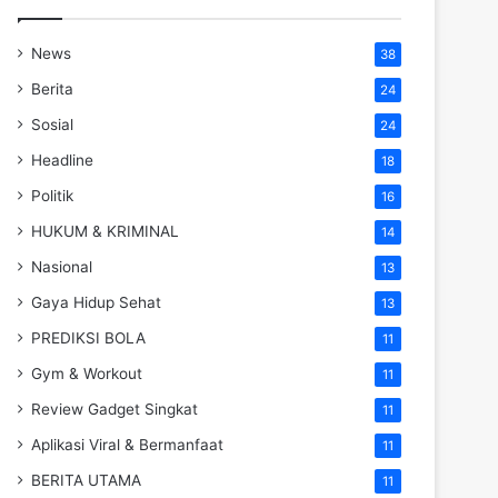
News
38
Berita
24
Sosial
24
Headline
18
Politik
16
HUKUM & KRIMINAL
14
Nasional
13
Gaya Hidup Sehat
13
PREDIKSI BOLA
11
Gym & Workout
11
Review Gadget Singkat
11
Aplikasi Viral & Bermanfaat
11
BERITA UTAMA
11