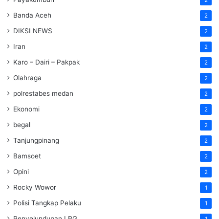
2
Banda Aceh
2
DIKSI NEWS
2
Iran
2
Karo – Dairi – Pakpak
2
Olahraga
2
polrestabes medan
2
Ekonomi
2
begal
2
Tanjungpinang
2
Bamsoet
2
Opini
2
Rocky Wowor
1
Polisi Tangkap Pelaku
1
Penyelundupan LPG