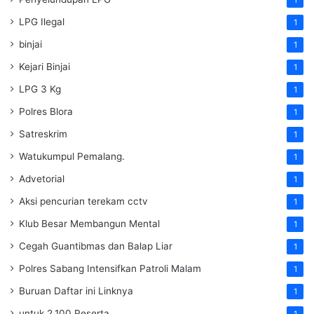
1
LPG Ilegal
1
binjai
1
Kejari Binjai
1
LPG 3 Kg
1
Polres Blora
1
Satreskrim
1
Watukumpul Pemalang.
1
Advetorial
1
Aksi pencurian terekam cctv
1
Klub Besar Membangun Mental
1
Cegah Guantibmas dan Balap Liar
1
Polres Sabang Intensifkan Patroli Malam
1
Buruan Daftar ini Linknya
1
untuk 2.100 Peserta