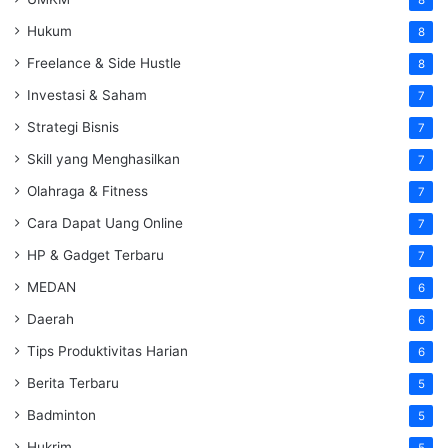
8
Hukum
8
Freelance & Side Hustle
8
Investasi & Saham
7
Strategi Bisnis
7
Skill yang Menghasilkan
7
Olahraga & Fitness
7
Cara Dapat Uang Online
7
HP & Gadget Terbaru
7
MEDAN
6
Daerah
6
Tips Produktivitas Harian
6
Berita Terbaru
5
Badminton
5
Hukrim