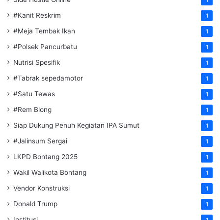
1
#Kanit Reskrim
1
#Meja Tembak Ikan
1
#Polsek Pancurbatu
1
Nutrisi Spesifik
1
#Tabrak sepedamotor
1
#Satu Tewas
1
#Rem Blong
1
Siap Dukung Penuh Kegiatan IPA Sumut
1
#Jalinsum Sergai
1
LKPD Bontang 2025
1
Wakil Walikota Bontang
1
Vendor Konstruksi
1
Donald Trump
1
Institusi