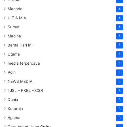
5
Manado
4
U T A M A
4
Sumut
4
Madina
4
Berita Hari Ini
4
Utama
4
media terpercaya
4
Polri
4
NEWS MEDIA
4
TJSL – PKBL – CSR
3
Dunia
3
Kutaraja
3
Agama
3
Cara Adapt Uang Online