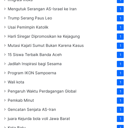
1
Mengutuk Serangan AS-Israel ke Iran
1
Trump Serang Paus Leo
1
Usai Pemimpin Katolik
1
Harli Siregar Dipromosikan ke Kejagung
1
Mutasi Kajati Sumut Bukan Karena Kasus
1
15 Siswa Terbaik Banda Aceh
1
Jadilah Inspirasi bagi Sesama
1
Program IKON Sampoerna
1
Wali kota
1
Pengaruh Waktu Perdagangan Global
1
Pemkab Minut
1
Gencatan Senjata AS-Iran
1
juara Kejurda bola voli Jawa Barat
1
Kota Batu