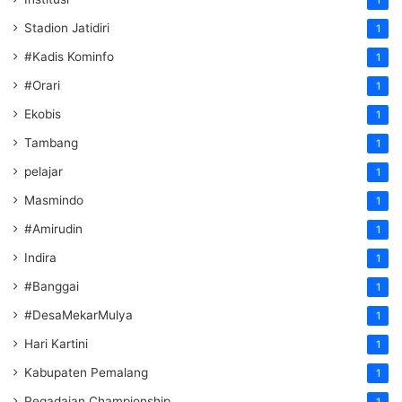
1
Stadion Jatidiri
1
#Kadis Kominfo
1
#Orari
1
Ekobis
1
Tambang
1
pelajar
1
Masmindo
1
#Amirudin
1
Indira
1
#Banggai
1
#DesaMekarMulya
1
Hari Kartini
1
Kabupaten Pemalang
1
Pegadaian Championship