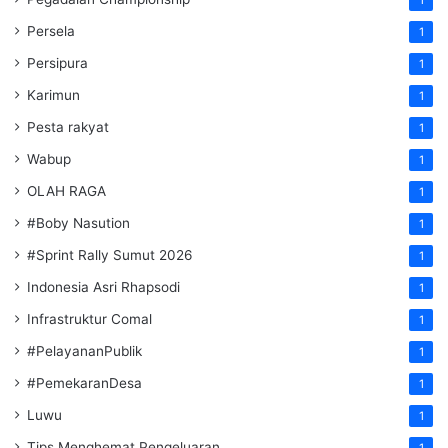
1
Persela
1
Persipura
1
Karimun
1
Pesta rakyat
1
Wabup
1
OLAH RAGA
1
#Boby Nasution
1
#Sprint Rally Sumut 2026
1
Indonesia Asri Rhapsodi
1
Infrastruktur Comal
1
#PelayananPublik
1
#PemekaranDesa
1
Luwu
1
Tips Menghemat Pengeluaran