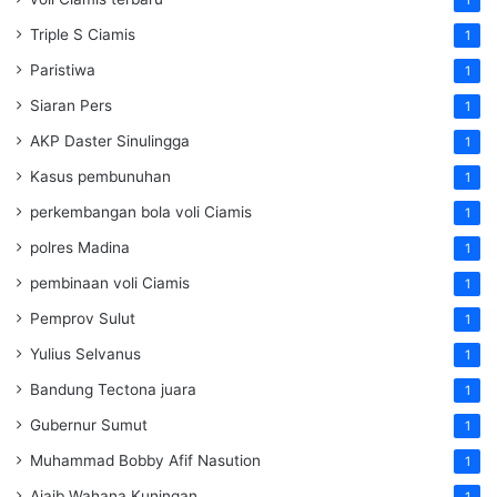
1
Triple S Ciamis
1
Paristiwa
1
Siaran Pers
1
AKP Daster Sinulingga
1
Kasus pembunuhan
1
perkembangan bola voli Ciamis
1
polres Madina
1
pembinaan voli Ciamis
1
Pemprov Sulut
1
Yulius Selvanus
1
Bandung Tectona juara
1
Gubernur Sumut
1
Muhammad Bobby Afif Nasution
1
Ajaib Wahana Kuningan