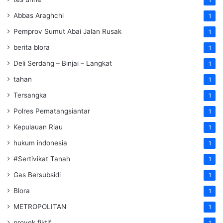
1
Abbas Araghchi
1
Pemprov Sumut Abai Jalan Rusak
1
berita blora
1
Deli Serdang – Binjai – Langkat
1
tahan
1
Tersangka
1
Polres Pematangsiantar
1
Kepulauan Riau
1
hukum indonesia
1
#Sertivikat Tanah
1
Gas Bersubsidi
1
Blora
1
METROPOLITAN
1
proyek fiktif