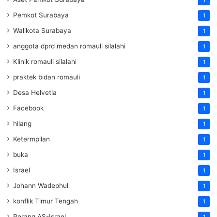
1
Pemkot Surabaya
1
Walikota Surabaya
1
anggota dprd medan romauli silalahi
1
Klinik romauli silalahi
1
praktek bidan romauli
1
Desa Helvetia
1
Facebook
1
hilang
1
Ketermpilan
1
buka
1
Israel
1
Johann Wadephul
1
konflik Timur Tengah
1
Perang AS-Israel