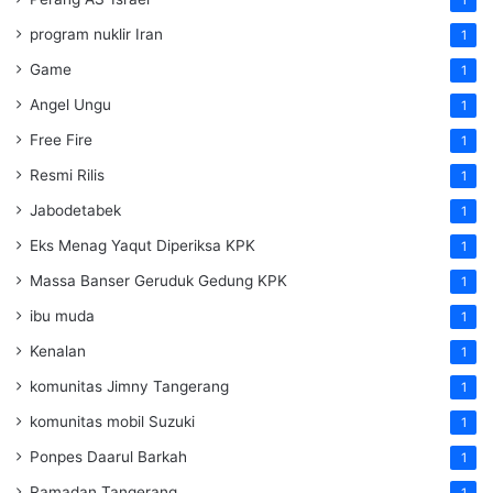
1
program nuklir Iran
1
Game
1
Angel Ungu
1
Free Fire
1
Resmi Rilis
1
Jabodetabek
1
Eks Menag Yaqut Diperiksa KPK
1
Massa Banser Geruduk Gedung KPK
1
ibu muda
1
Kenalan
1
komunitas Jimny Tangerang
1
komunitas mobil Suzuki
1
Ponpes Daarul Barkah
1
Ramadan Tangerang