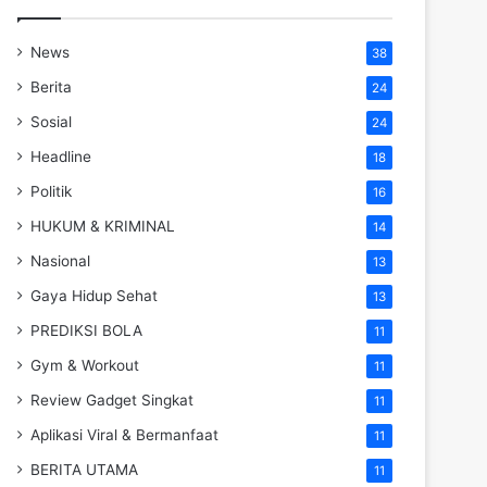
News
38
Berita
24
Sosial
24
Headline
18
Politik
16
HUKUM & KRIMINAL
14
Nasional
13
Gaya Hidup Sehat
13
PREDIKSI BOLA
11
Gym & Workout
11
Review Gadget Singkat
11
Aplikasi Viral & Bermanfaat
11
BERITA UTAMA
11