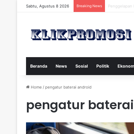
Sabtu, Agustus 8 2026
Breaking News
Gaya Hidup S
Beranda
News
Sosial
Politik
Ekonom
Home
/
pengatur baterai android
pengatur baterai