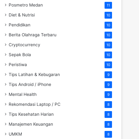
Posmetro Medan
11
Diet & Nutrisi
10
Pendidikan
10
Berita Olahraga Terbaru
10
Cryptocurrency
10
Sepak Bola
10
Peristiwa
10
Tips Latihan & Kebugaran
9
Tips Android / iPhone
9
Mental Health
9
Rekomendasi Laptop / PC
8
Tips Kesehatan Harian
8
Manajemen Keuangan
8
UMKM
8