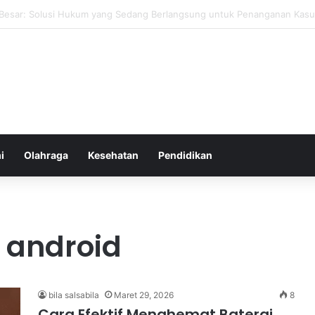
ehat yang Mudah Diterapkan Tanpa Pengorbanan Ekstrem dan Konsiste
i
Olahraga
Kesehatan
Pendidikan
 android
bila salsabila
Maret 29, 2026
8
Cara Efektif Menghemat Baterai