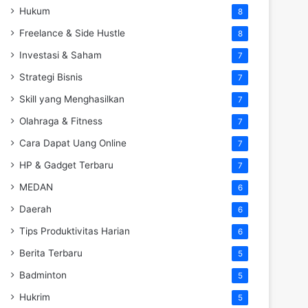
Hukum
8
Freelance & Side Hustle
8
Investasi & Saham
7
Strategi Bisnis
7
Skill yang Menghasilkan
7
Olahraga & Fitness
7
Cara Dapat Uang Online
7
HP & Gadget Terbaru
7
MEDAN
6
Daerah
6
Tips Produktivitas Harian
6
Berita Terbaru
5
Badminton
5
Hukrim
5