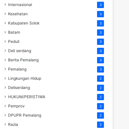
Internasional
3
Kesehatan
3
Kabupaten Solok
3
Batam
3
Peduli
3
Deli serdang
3
Berita Pemalang
3
Pemalang
3
Lingkungan Hidup
2
Deliserdang
2
HUKUM/PERISTIWA
2
Pemprov
2
DPUPR Pemalang
2
Razia
2