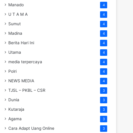
Manado
4
U T A M A
4
Sumut
4
Madina
4
Berita Hari Ini
4
Utama
4
media terpercaya
4
Polri
4
NEWS MEDIA
4
TJSL – PKBL – CSR
3
Dunia
3
Kutaraja
3
Agama
3
Cara Adapt Uang Online
3