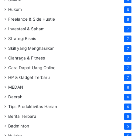
8
Hukum
8
Freelance & Side Hustle
8
Investasi & Saham
7
Strategi Bisnis
7
Skill yang Menghasilkan
7
Olahraga & Fitness
7
Cara Dapat Uang Online
7
HP & Gadget Terbaru
7
MEDAN
6
Daerah
6
Tips Produktivitas Harian
6
Berita Terbaru
5
Badminton
5
Hukrim