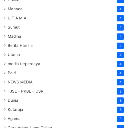
5
Manado
4
U T A M A
4
Sumut
4
Madina
4
Berita Hari Ini
4
Utama
4
media terpercaya
4
Polri
4
NEWS MEDIA
4
TJSL – PKBL – CSR
3
Dunia
3
Kutaraja
3
Agama
3
Cara Adapt Uang Online