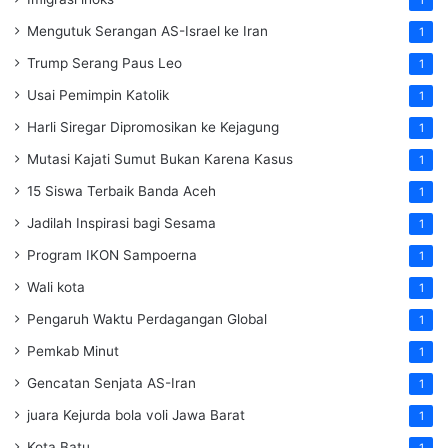
1
Mengutuk Serangan AS-Israel ke Iran
1
Trump Serang Paus Leo
1
Usai Pemimpin Katolik
1
Harli Siregar Dipromosikan ke Kejagung
1
Mutasi Kajati Sumut Bukan Karena Kasus
1
15 Siswa Terbaik Banda Aceh
1
Jadilah Inspirasi bagi Sesama
1
Program IKON Sampoerna
1
Wali kota
1
Pengaruh Waktu Perdagangan Global
1
Pemkab Minut
1
Gencatan Senjata AS-Iran
1
juara Kejurda bola voli Jawa Barat
1
Kota Batu