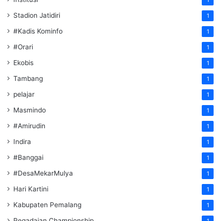
1
Stadion Jatidiri
1
#Kadis Kominfo
1
#Orari
1
Ekobis
1
Tambang
1
pelajar
1
Masmindo
1
#Amirudin
1
Indira
1
#Banggai
1
#DesaMekarMulya
1
Hari Kartini
1
Kabupaten Pemalang
1
Pegadaian Championship