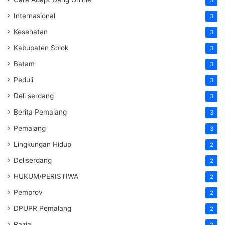
3
Internasional
3
Kesehatan
3
Kabupaten Solok
3
Batam
3
Peduli
3
Deli serdang
3
Berita Pemalang
3
Pemalang
3
Lingkungan Hidup
2
Deliserdang
2
HUKUM/PERISTIWA
2
Pemprov
2
DPUPR Pemalang
2
Razia