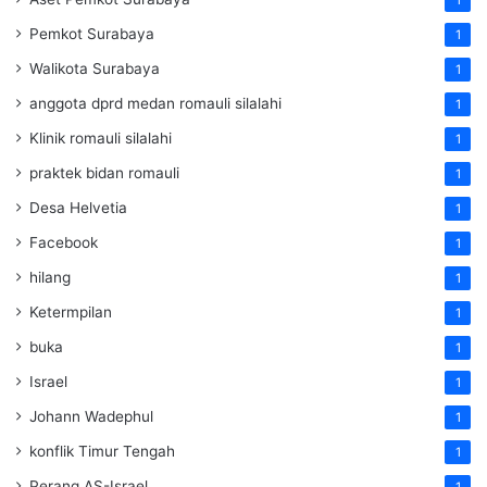
1
Pemkot Surabaya
1
Walikota Surabaya
1
anggota dprd medan romauli silalahi
1
Klinik romauli silalahi
1
praktek bidan romauli
1
Desa Helvetia
1
Facebook
1
hilang
1
Ketermpilan
1
buka
1
Israel
1
Johann Wadephul
1
konflik Timur Tengah
1
Perang AS-Israel