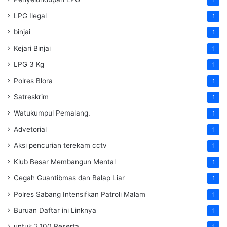
1
LPG Ilegal
1
binjai
1
Kejari Binjai
1
LPG 3 Kg
1
Polres Blora
1
Satreskrim
1
Watukumpul Pemalang.
1
Advetorial
1
Aksi pencurian terekam cctv
1
Klub Besar Membangun Mental
1
Cegah Guantibmas dan Balap Liar
1
Polres Sabang Intensifkan Patroli Malam
1
Buruan Daftar ini Linknya
1
untuk 2.100 Peserta