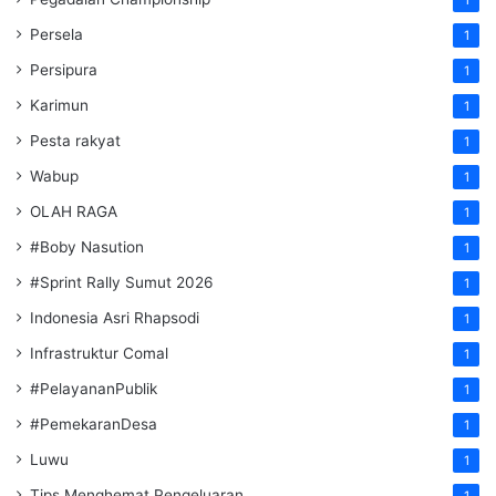
1
Persela
1
Persipura
1
Karimun
1
Pesta rakyat
1
Wabup
1
OLAH RAGA
1
#Boby Nasution
1
#Sprint Rally Sumut 2026
1
Indonesia Asri Rhapsodi
1
Infrastruktur Comal
1
#PelayananPublik
1
#PemekaranDesa
1
Luwu
1
Tips Menghemat Pengeluaran