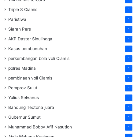
1
Triple S Ciamis
1
Paristiwa
1
Siaran Pers
1
AKP Daster Sinulingga
1
Kasus pembunuhan
1
perkembangan bola voli Ciamis
1
polres Madina
1
pembinaan voli Ciamis
1
Pemprov Sulut
1
Yulius Selvanus
1
Bandung Tectona juara
1
Gubernur Sumut
1
Muhammad Bobby Afif Nasution
1
Ajaib Wahana Kuningan