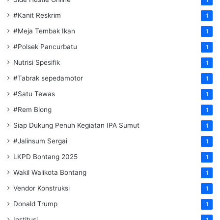
1
#Kanit Reskrim
1
#Meja Tembak Ikan
1
#Polsek Pancurbatu
1
Nutrisi Spesifik
1
#Tabrak sepedamotor
1
#Satu Tewas
1
#Rem Blong
1
Siap Dukung Penuh Kegiatan IPA Sumut
1
#Jalinsum Sergai
1
LKPD Bontang 2025
1
Wakil Walikota Bontang
1
Vendor Konstruksi
1
Donald Trump
1
Institusi