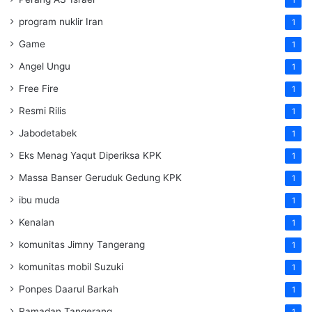
1
program nuklir Iran
1
Game
1
Angel Ungu
1
Free Fire
1
Resmi Rilis
1
Jabodetabek
1
Eks Menag Yaqut Diperiksa KPK
1
Massa Banser Geruduk Gedung KPK
1
ibu muda
1
Kenalan
1
komunitas Jimny Tangerang
1
komunitas mobil Suzuki
1
Ponpes Daarul Barkah
1
Ramadan Tangerang