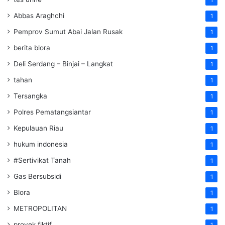
1
Abbas Araghchi
1
Pemprov Sumut Abai Jalan Rusak
1
berita blora
1
Deli Serdang – Binjai – Langkat
1
tahan
1
Tersangka
1
Polres Pematangsiantar
1
Kepulauan Riau
1
hukum indonesia
1
#Sertivikat Tanah
1
Gas Bersubsidi
1
Blora
1
METROPOLITAN
1
proyek fiktif