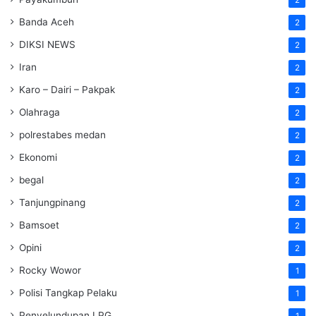
2
Banda Aceh
2
DIKSI NEWS
2
Iran
2
Karo – Dairi – Pakpak
2
Olahraga
2
polrestabes medan
2
Ekonomi
2
begal
2
Tanjungpinang
2
Bamsoet
2
Opini
2
Rocky Wowor
1
Polisi Tangkap Pelaku
1
Penyelundupan LPG