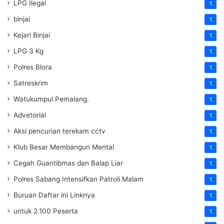
LPG Ilegal
1
binjai
1
Kejari Binjai
1
LPG 3 Kg
1
Polres Blora
1
Satreskrim
1
Watukumpul Pemalang.
1
Advetorial
1
Aksi pencurian terekam cctv
1
Klub Besar Membangun Mental
1
Cegah Guantibmas dan Balap Liar
1
Polres Sabang Intensifkan Patroli Malam
1
Buruan Daftar ini Linknya
1
untuk 2.100 Peserta
1