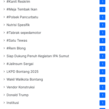
#Kanit Reskrim
1
#Meja Tembak Ikan
1
#Polsek Pancurbatu
1
Nutrisi Spesifik
1
#Tabrak sepedamotor
1
#Satu Tewas
1
#Rem Blong
1
Siap Dukung Penuh Kegiatan IPA Sumut
1
#Jalinsum Sergai
1
LKPD Bontang 2025
1
Wakil Walikota Bontang
1
Vendor Konstruksi
1
Donald Trump
1
Institusi
1