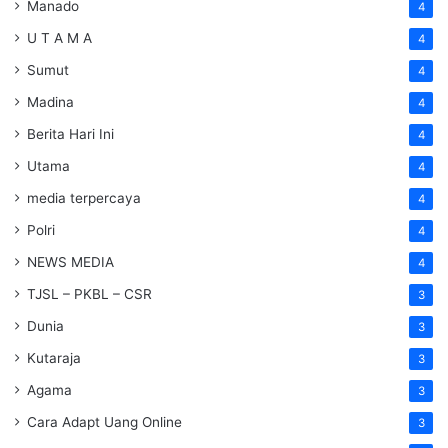
Manado
4
U T A M A
4
Sumut
4
Madina
4
Berita Hari Ini
4
Utama
4
media terpercaya
4
Polri
4
NEWS MEDIA
4
TJSL – PKBL – CSR
3
Dunia
3
Kutaraja
3
Agama
3
Cara Adapt Uang Online
3