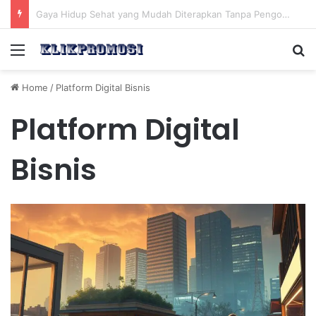
Cara Diet Sehat yang Efektif Tanpa Mengurangi Konsumsi Nasi Putih Setiap Hari
Menu
Se
Home
/
Platform Digital Bisnis
Platform Digital
Bisnis