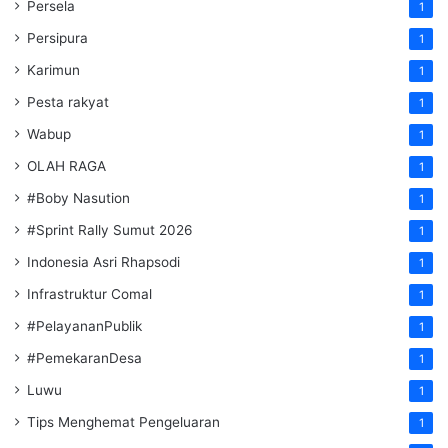
Persela
1
Persipura
1
Karimun
1
Pesta rakyat
1
Wabup
1
OLAH RAGA
1
#Boby Nasution
1
#Sprint Rally Sumut 2026
1
Indonesia Asri Rhapsodi
1
Infrastruktur Comal
1
#PelayananPublik
1
#PemekaranDesa
1
Luwu
1
Tips Menghemat Pengeluaran
1