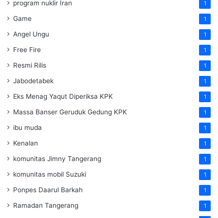
program nuklir Iran
1
Game
1
Angel Ungu
1
Free Fire
1
Resmi Rilis
1
Jabodetabek
1
Eks Menag Yaqut Diperiksa KPK
1
Massa Banser Geruduk Gedung KPK
1
ibu muda
1
Kenalan
1
komunitas Jimny Tangerang
1
komunitas mobil Suzuki
1
Ponpes Daarul Barkah
1
Ramadan Tangerang
1