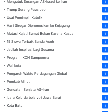
Mengutuk Serangan AS-Israel ke Iran
1
Trump Serang Paus Leo
1
Usai Pemimpin Katolik
1
Harli Siregar Dipromosikan ke Kejagung
1
Mutasi Kajati Sumut Bukan Karena Kasus
1
15 Siswa Terbaik Banda Aceh
1
Jadilah Inspirasi bagi Sesama
1
Program IKON Sampoerna
1
Wali kota
1
Pengaruh Waktu Perdagangan Global
1
Pemkab Minut
1
Gencatan Senjata AS-Iran
1
juara Kejurda bola voli Jawa Barat
1
Kota Batu
1