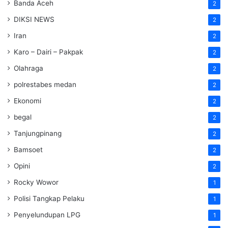
Banda Aceh
2
DIKSI NEWS
2
Iran
2
Karo – Dairi – Pakpak
2
Olahraga
2
polrestabes medan
2
Ekonomi
2
begal
2
Tanjungpinang
2
Bamsoet
2
Opini
2
Rocky Wowor
1
Polisi Tangkap Pelaku
1
Penyelundupan LPG
1