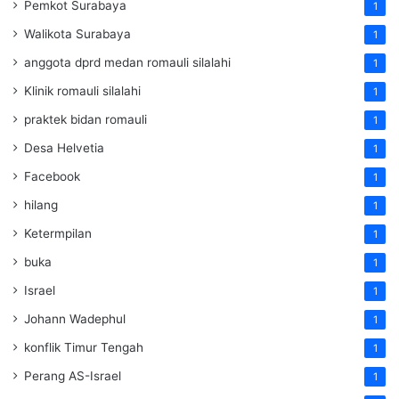
Pemkot Surabaya
1
Walikota Surabaya
1
anggota dprd medan romauli silalahi
1
Klinik romauli silalahi
1
praktek bidan romauli
1
Desa Helvetia
1
Facebook
1
hilang
1
Ketermpilan
1
buka
1
Israel
1
Johann Wadephul
1
konflik Timur Tengah
1
Perang AS-Israel
1