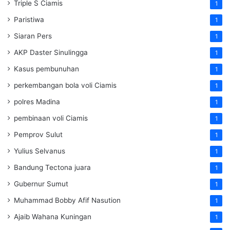
Triple S Ciamis
1
Paristiwa
1
Siaran Pers
1
AKP Daster Sinulingga
1
Kasus pembunuhan
1
perkembangan bola voli Ciamis
1
polres Madina
1
pembinaan voli Ciamis
1
Pemprov Sulut
1
Yulius Selvanus
1
Bandung Tectona juara
1
Gubernur Sumut
1
Muhammad Bobby Afif Nasution
1
Ajaib Wahana Kuningan
1