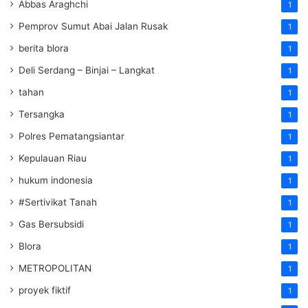
Abbas Araghchi
1
Pemprov Sumut Abai Jalan Rusak
1
berita blora
1
Deli Serdang – Binjai – Langkat
1
tahan
1
Tersangka
1
Polres Pematangsiantar
1
Kepulauan Riau
1
hukum indonesia
1
#Sertivikat Tanah
1
Gas Bersubsidi
1
Blora
1
METROPOLITAN
1
proyek fiktif
1