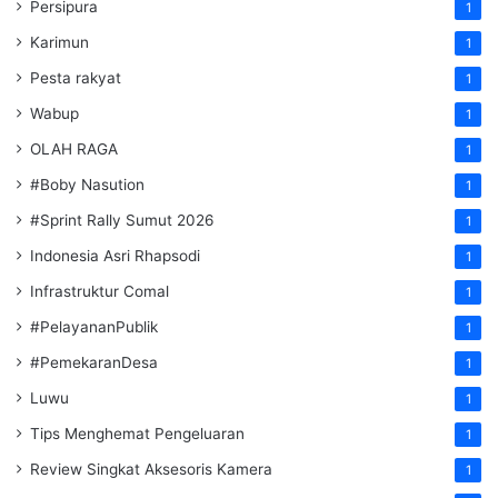
Persipura
1
Karimun
1
Pesta rakyat
1
Wabup
1
OLAH RAGA
1
#Boby Nasution
1
#Sprint Rally Sumut 2026
1
Indonesia Asri Rhapsodi
1
Infrastruktur Comal
1
#PelayananPublik
1
#PemekaranDesa
1
Luwu
1
Tips Menghemat Pengeluaran
1
Review Singkat Aksesoris Kamera
1