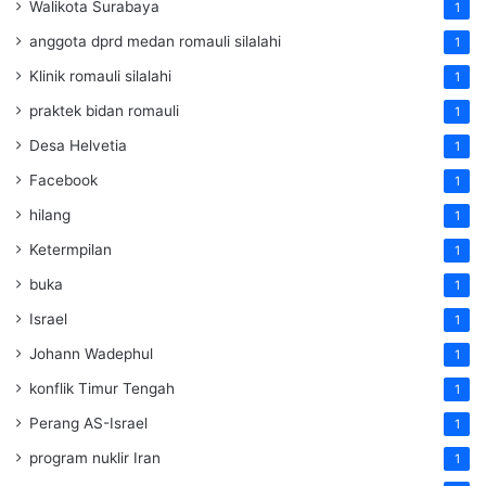
Walikota Surabaya
1
anggota dprd medan romauli silalahi
1
Klinik romauli silalahi
1
praktek bidan romauli
1
Desa Helvetia
1
Facebook
1
hilang
1
Ketermpilan
1
buka
1
Israel
1
Johann Wadephul
1
konflik Timur Tengah
1
Perang AS-Israel
1
program nuklir Iran
1