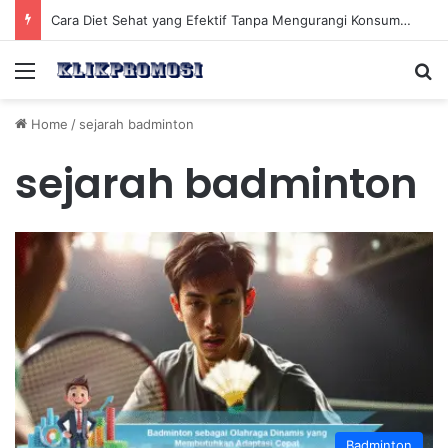
Cara Diet Sehat yang Efektif Tanpa Mengurangi Konsumsi Nasi Putih Setiap Hari
Menu
Se
Home
/
sejarah badminton
sejarah badminton
Badminton