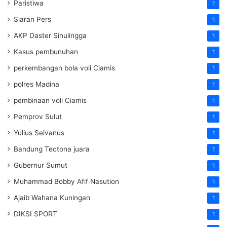
Paristiwa
1
Siaran Pers
1
AKP Daster Sinulingga
1
Kasus pembunuhan
1
perkembangan bola voli Ciamis
1
polres Madina
1
pembinaan voli Ciamis
1
Pemprov Sulut
1
Yulius Selvanus
1
Bandung Tectona juara
1
Gubernur Sumut
1
Muhammad Bobby Afif Nasution
1
Ajaib Wahana Kuningan
1
DIKSI SPORT
1