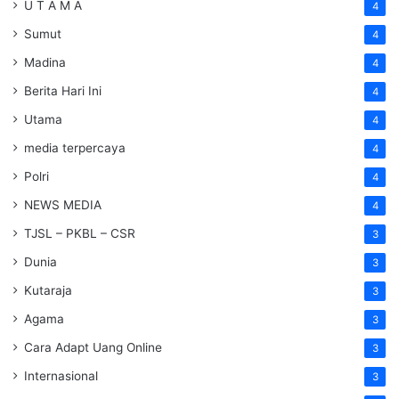
U T A M A
4
Sumut
4
Madina
4
Berita Hari Ini
4
Utama
4
media terpercaya
4
Polri
4
NEWS MEDIA
4
TJSL – PKBL – CSR
3
Dunia
3
Kutaraja
3
Agama
3
Cara Adapt Uang Online
3
Internasional
3