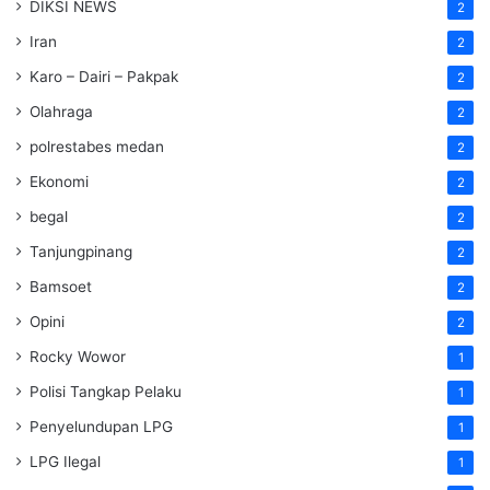
DIKSI NEWS
2
Iran
2
Karo – Dairi – Pakpak
2
Olahraga
2
polrestabes medan
2
Ekonomi
2
begal
2
Tanjungpinang
2
Bamsoet
2
Opini
2
Rocky Wowor
1
Polisi Tangkap Pelaku
1
Penyelundupan LPG
1
LPG Ilegal
1