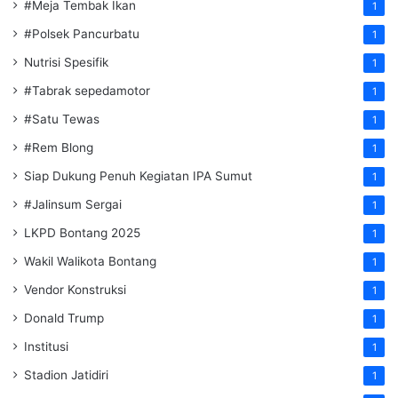
#Meja Tembak Ikan
1
#Polsek Pancurbatu
1
Nutrisi Spesifik
1
#Tabrak sepedamotor
1
#Satu Tewas
1
#Rem Blong
1
Siap Dukung Penuh Kegiatan IPA Sumut
1
#Jalinsum Sergai
1
LKPD Bontang 2025
1
Wakil Walikota Bontang
1
Vendor Konstruksi
1
Donald Trump
1
Institusi
1
Stadion Jatidiri
1