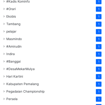
#Kadis Kominfo
1
#Orari
1
Ekobis
1
Tambang
1
pelajar
1
Masmindo
1
#Amirudin
1
Indira
1
#Banggai
1
#DesaMekarMulya
1
Hari Kartini
1
Kabupaten Pemalang
1
Pegadaian Championship
1
Persela
1