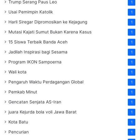
Trump Serang Paus Leo
1
Usai Pemimpin Katolik
1
Harli Siregar Dipromosikan ke Kejagung
1
Mutasi Kajati Sumut Bukan Karena Kasus
1
15 Siswa Terbaik Banda Aceh
1
Jadilah Inspirasi bagi Sesama
1
Program IKON Sampoerna
1
Wali kota
1
Pengaruh Waktu Perdagangan Global
1
Pemkab Minut
1
Gencatan Senjata AS-Iran
1
juara Kejurda bola voli Jawa Barat
1
Kota Batu
1
Pencurian
1