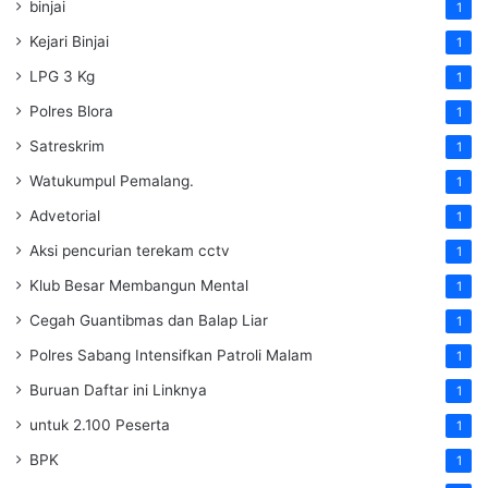
binjai
1
Kejari Binjai
1
LPG 3 Kg
1
Polres Blora
1
Satreskrim
1
Watukumpul Pemalang.
1
Advetorial
1
Aksi pencurian terekam cctv
1
Klub Besar Membangun Mental
1
Cegah Guantibmas dan Balap Liar
1
Polres Sabang Intensifkan Patroli Malam
1
Buruan Daftar ini Linknya
1
untuk 2.100 Peserta
1
BPK
1