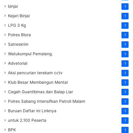
binjai
1
Kejari Binjai
1
LPG 3 Kg
1
Polres Blora
1
Satreskrim
1
Watukumpul Pemalang.
1
Advetorial
1
Aksi pencurian terekam cctv
1
Klub Besar Membangun Mental
1
Cegah Guantibmas dan Balap Liar
1
Polres Sabang Intensifkan Patroli Malam
1
Buruan Daftar ini Linknya
1
untuk 2.100 Peserta
1
BPK
1