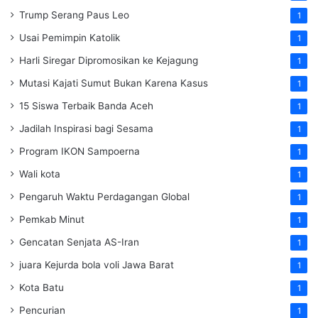
Trump Serang Paus Leo
1
Usai Pemimpin Katolik
1
Harli Siregar Dipromosikan ke Kejagung
1
Mutasi Kajati Sumut Bukan Karena Kasus
1
15 Siswa Terbaik Banda Aceh
1
Jadilah Inspirasi bagi Sesama
1
Program IKON Sampoerna
1
Wali kota
1
Pengaruh Waktu Perdagangan Global
1
Pemkab Minut
1
Gencatan Senjata AS-Iran
1
juara Kejurda bola voli Jawa Barat
1
Kota Batu
1
Pencurian
1