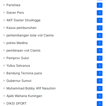
Paristiwa
1
Siaran Pers
1
AKP Daster Sinulingga
1
Kasus pembunuhan
1
perkembangan bola voli Ciamis
1
polres Madina
1
pembinaan voli Ciamis
1
Pemprov Sulut
1
Yulius Selvanus
1
Bandung Tectona juara
1
Gubernur Sumut
1
Muhammad Bobby Afif Nasution
1
Ajaib Wahana Kuningan
1
DIKSI SPORT
1