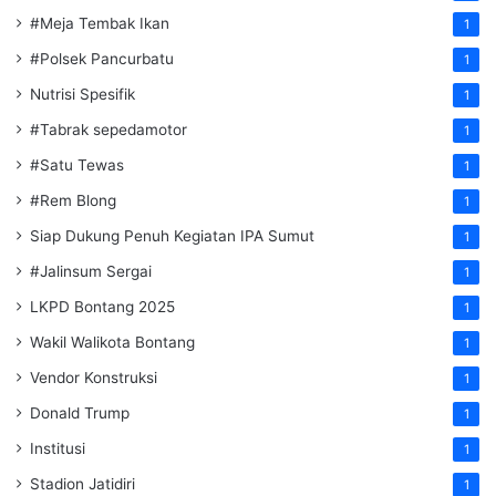
#Meja Tembak Ikan
1
#Polsek Pancurbatu
1
Nutrisi Spesifik
1
#Tabrak sepedamotor
1
#Satu Tewas
1
#Rem Blong
1
Siap Dukung Penuh Kegiatan IPA Sumut
1
#Jalinsum Sergai
1
LKPD Bontang 2025
1
Wakil Walikota Bontang
1
Vendor Konstruksi
1
Donald Trump
1
Institusi
1
Stadion Jatidiri
1