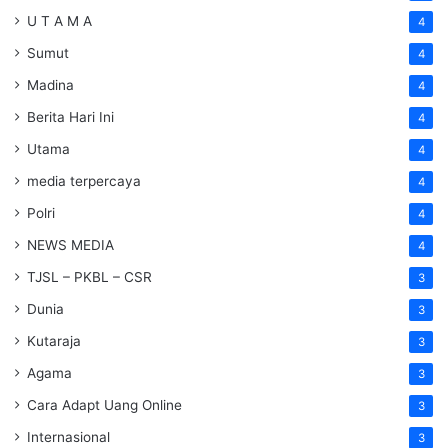
U T A M A
4
Sumut
4
Madina
4
Berita Hari Ini
4
Utama
4
media terpercaya
4
Polri
4
NEWS MEDIA
4
TJSL – PKBL – CSR
3
Dunia
3
Kutaraja
3
Agama
3
Cara Adapt Uang Online
3
Internasional
3