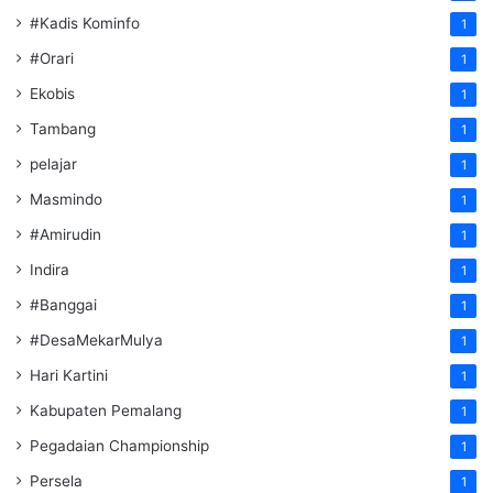
#Kadis Kominfo
1
#Orari
1
Ekobis
1
Tambang
1
pelajar
1
Masmindo
1
#Amirudin
1
Indira
1
#Banggai
1
#DesaMekarMulya
1
Hari Kartini
1
Kabupaten Pemalang
1
Pegadaian Championship
1
Persela
1