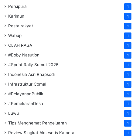
Persipura
1
Karimun
1
Pesta rakyat
1
Wabup
1
OLAH RAGA
1
#Boby Nasution
1
#Sprint Rally Sumut 2026
1
Indonesia Asri Rhapsodi
1
Infrastruktur Comal
1
#PelayananPublik
1
#PemekaranDesa
1
Luwu
1
Tips Menghemat Pengeluaran
1
Review Singkat Aksesoris Kamera
1