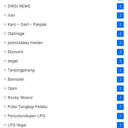
DIKSI NEWS
2
Iran
2
Karo – Dairi – Pakpak
2
Olahraga
2
polrestabes medan
2
Ekonomi
2
begal
2
Tanjungpinang
2
Bamsoet
2
Opini
2
Rocky Wowor
1
Polisi Tangkap Pelaku
1
Penyelundupan LPG
1
LPG Ilegal
1