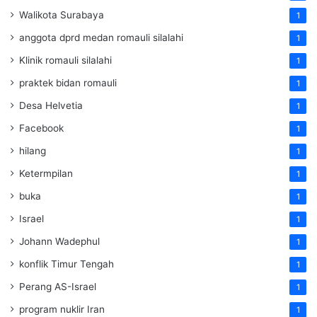
Walikota Surabaya
1
anggota dprd medan romauli silalahi
1
Klinik romauli silalahi
1
praktek bidan romauli
1
Desa Helvetia
1
Facebook
1
hilang
1
Ketermpilan
1
buka
1
Israel
1
Johann Wadephul
1
konflik Timur Tengah
1
Perang AS-Israel
1
program nuklir Iran
1