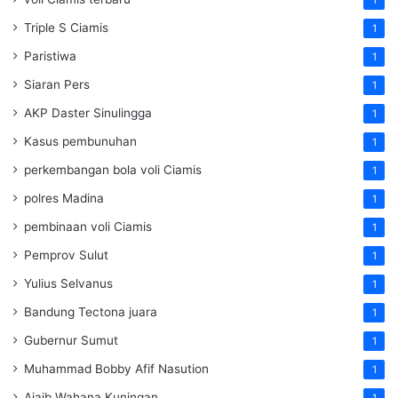
1
Triple S Ciamis
1
Paristiwa
1
Siaran Pers
1
AKP Daster Sinulingga
1
Kasus pembunuhan
1
perkembangan bola voli Ciamis
1
polres Madina
1
pembinaan voli Ciamis
1
Pemprov Sulut
1
Yulius Selvanus
1
Bandung Tectona juara
1
Gubernur Sumut
1
Muhammad Bobby Afif Nasution
1
Ajaib Wahana Kuningan