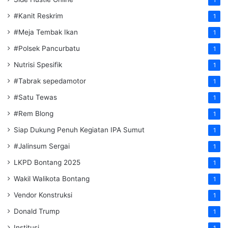
1
#Kanit Reskrim
1
#Meja Tembak Ikan
1
#Polsek Pancurbatu
1
Nutrisi Spesifik
1
#Tabrak sepedamotor
1
#Satu Tewas
1
#Rem Blong
1
Siap Dukung Penuh Kegiatan IPA Sumut
1
#Jalinsum Sergai
1
LKPD Bontang 2025
1
Wakil Walikota Bontang
1
Vendor Konstruksi
1
Donald Trump
1
Institusi