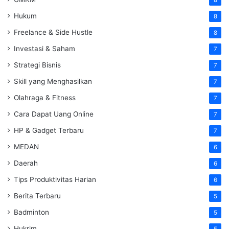
8
Hukum
8
Freelance & Side Hustle
8
Investasi & Saham
7
Strategi Bisnis
7
Skill yang Menghasilkan
7
Olahraga & Fitness
7
Cara Dapat Uang Online
7
HP & Gadget Terbaru
7
MEDAN
6
Daerah
6
Tips Produktivitas Harian
6
Berita Terbaru
5
Badminton
5
Hukrim