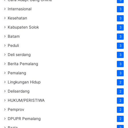
3
Internasional
3
Kesehatan
3
Kabupaten Solok
3
Batam
3
Peduli
3
Deli serdang
3
Berita Pemalang
3
Pemalang
3
Lingkungan Hidup
2
Deliserdang
2
HUKUM/PERISTIWA
2
Pemprov
2
DPUPR Pemalang
2
Razia