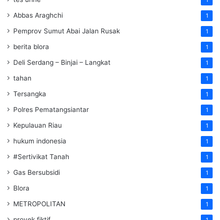
1
Abbas Araghchi
1
Pemprov Sumut Abai Jalan Rusak
1
berita blora
1
Deli Serdang – Binjai – Langkat
1
tahan
1
Tersangka
1
Polres Pematangsiantar
1
Kepulauan Riau
1
hukum indonesia
1
#Sertivikat Tanah
1
Gas Bersubsidi
1
Blora
1
METROPOLITAN
1
proyek fiktif