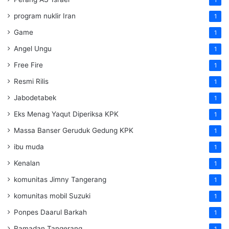
1
program nuklir Iran
1
Game
1
Angel Ungu
1
Free Fire
1
Resmi Rilis
1
Jabodetabek
1
Eks Menag Yaqut Diperiksa KPK
1
Massa Banser Geruduk Gedung KPK
1
ibu muda
1
Kenalan
1
komunitas Jimny Tangerang
1
komunitas mobil Suzuki
1
Ponpes Daarul Barkah
1
Ramadan Tangerang