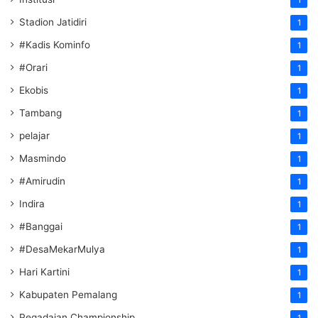
1
Stadion Jatidiri
1
#Kadis Kominfo
1
#Orari
1
Ekobis
1
Tambang
1
pelajar
1
Masmindo
1
#Amirudin
1
Indira
1
#Banggai
1
#DesaMekarMulya
1
Hari Kartini
1
Kabupaten Pemalang
1
Pegadaian Championship