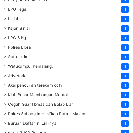
1
LPG Ilegal
1
binjai
1
Kejari Binjai
1
LPG 3 Kg
1
Polres Blora
1
Satreskrim
1
Watukumpul Pemalang.
1
Advetorial
1
Aksi pencurian terekam cctv
1
Klub Besar Membangun Mental
1
Cegah Guantibmas dan Balap Liar
1
Polres Sabang Intensifkan Patroli Malam
1
Buruan Daftar ini Linknya
1
untuk 2.100 Peserta