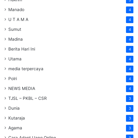
5
Manado
4
U T A M A
4
Sumut
4
Madina
4
Berita Hari Ini
4
Utama
4
media terpercaya
4
Polri
4
NEWS MEDIA
4
TJSL – PKBL – CSR
3
Dunia
3
Kutaraja
3
Agama
3
Cara Adapt Uang Online