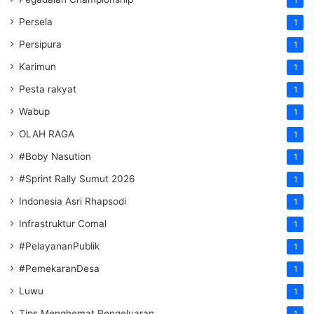
1
Persela
1
Persipura
1
Karimun
1
Pesta rakyat
1
Wabup
1
OLAH RAGA
1
#Boby Nasution
1
#Sprint Rally Sumut 2026
1
Indonesia Asri Rhapsodi
1
Infrastruktur Comal
1
#PelayananPublik
1
#PemekaranDesa
1
Luwu
1
Tips Menghemat Pengeluaran