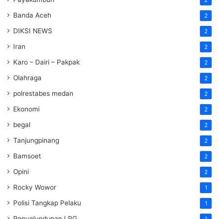
2
Banda Aceh
2
DIKSI NEWS
2
Iran
2
Karo – Dairi – Pakpak
2
Olahraga
2
polrestabes medan
2
Ekonomi
2
begal
2
Tanjungpinang
2
Bamsoet
2
Opini
2
Rocky Wowor
1
Polisi Tangkap Pelaku
1
Penyelundupan LPG