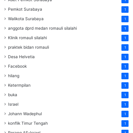
1
Pemkot Surabaya
1
Walikota Surabaya
1
anggota dprd medan romauli silalahi
1
Klinik romauli silalahi
1
praktek bidan romauli
1
Desa Helvetia
1
Facebook
1
hilang
1
Ketermpilan
1
buka
1
Israel
1
Johann Wadephul
1
konflik Timur Tengah
1
Perang AS-Israel