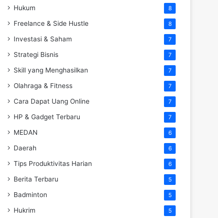
Hukum
8
Freelance & Side Hustle
8
Investasi & Saham
7
Strategi Bisnis
7
Skill yang Menghasilkan
7
Olahraga & Fitness
7
Cara Dapat Uang Online
7
HP & Gadget Terbaru
7
MEDAN
6
Daerah
6
Tips Produktivitas Harian
6
Berita Terbaru
5
Badminton
5
Hukrim
5