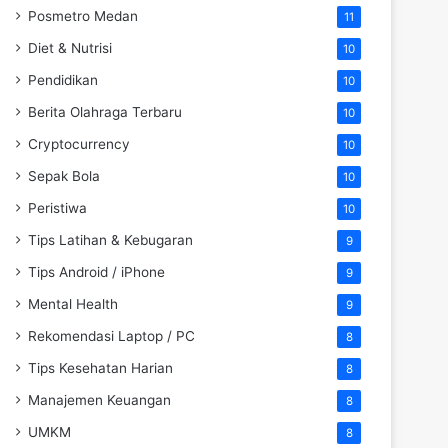
Posmetro Medan
11
Diet & Nutrisi
10
Pendidikan
10
Berita Olahraga Terbaru
10
Cryptocurrency
10
Sepak Bola
10
Peristiwa
10
Tips Latihan & Kebugaran
9
Tips Android / iPhone
9
Mental Health
9
Rekomendasi Laptop / PC
8
Tips Kesehatan Harian
8
Manajemen Keuangan
8
UMKM
8