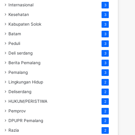
Internasional
3
Kesehatan
3
Kabupaten Solok
3
Batam
3
Peduli
3
Deli serdang
3
Berita Pemalang
3
Pemalang
3
Lingkungan Hidup
2
Deliserdang
2
HUKUM/PERISTIWA
2
Pemprov
2
DPUPR Pemalang
2
Razia
2