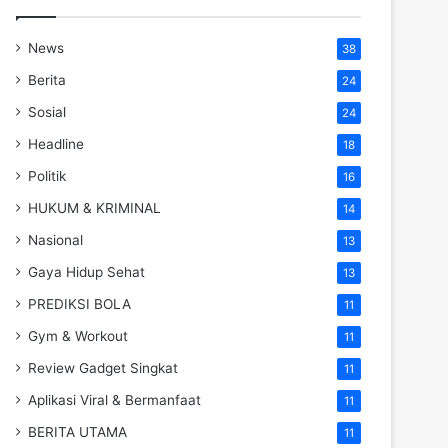
News
38
Berita
24
Sosial
24
Headline
18
Politik
16
HUKUM & KRIMINAL
14
Nasional
13
Gaya Hidup Sehat
13
PREDIKSI BOLA
11
Gym & Workout
11
Review Gadget Singkat
11
Aplikasi Viral & Bermanfaat
11
BERITA UTAMA
11