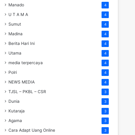
Manado
4
U T A M A
4
Sumut
4
Madina
4
Berita Hari Ini
4
Utama
4
media terpercaya
4
Polri
4
NEWS MEDIA
4
TJSL – PKBL – CSR
3
Dunia
3
Kutaraja
3
Agama
3
Cara Adapt Uang Online
3