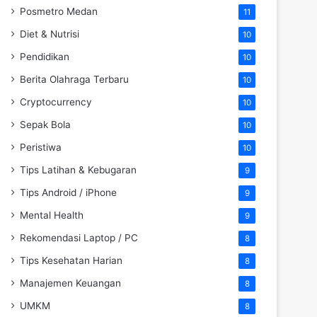
Posmetro Medan
11
Diet & Nutrisi
10
Pendidikan
10
Berita Olahraga Terbaru
10
Cryptocurrency
10
Sepak Bola
10
Peristiwa
10
Tips Latihan & Kebugaran
9
Tips Android / iPhone
9
Mental Health
9
Rekomendasi Laptop / PC
8
Tips Kesehatan Harian
8
Manajemen Keuangan
8
UMKM
8