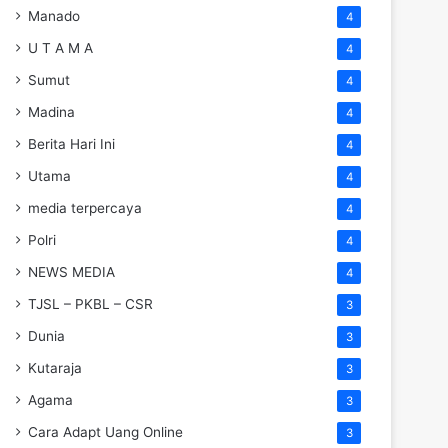
Manado
4
U T A M A
4
Sumut
4
Madina
4
Berita Hari Ini
4
Utama
4
media terpercaya
4
Polri
4
NEWS MEDIA
4
TJSL – PKBL – CSR
3
Dunia
3
Kutaraja
3
Agama
3
Cara Adapt Uang Online
3