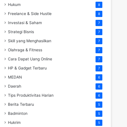
Hukum
8
Freelance & Side Hustle
8
Investasi & Saham
7
Strategi Bisnis
7
Skill yang Menghasilkan
7
Olahraga & Fitness
7
Cara Dapat Uang Online
7
HP & Gadget Terbaru
7
MEDAN
6
Daerah
6
Tips Produktivitas Harian
6
Berita Terbaru
5
Badminton
5
Hukrim
5