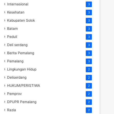
Internasional
3
Kesehatan
3
Kabupaten Solok
3
Batam
3
Peduli
3
Deli serdang
3
Berita Pemalang
3
Pemalang
3
Lingkungan Hidup
2
Deliserdang
2
HUKUM/PERISTIWA
2
Pemprov
2
DPUPR Pemalang
2
Razia
2