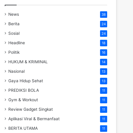
News
38
Berita
24
Sosial
24
Headline
18
Politik
16
HUKUM & KRIMINAL
14
Nasional
13
Gaya Hidup Sehat
13
PREDIKSI BOLA
11
Gym & Workout
11
Review Gadget Singkat
11
Aplikasi Viral & Bermanfaat
11
BERITA UTAMA
11