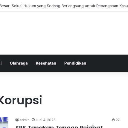
ehat yang Mudah Diterapkan Tanpa Pengorbanan Ekstrem dan Konsiste
i
Olahraga
Kesehatan
Pendidikan
Korupsi
admin
Juni 4, 2025
27
KPK Tangkap Tangan Pejabat